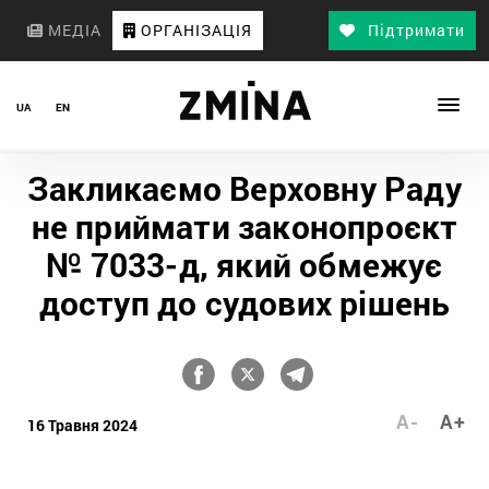
МЕДІА
ОРГАНІЗАЦІЯ
Підтримати
UA
EN
Закликаємо Верховну Раду
не приймати законопроєкт
№ 7033-д, який обмежує
доступ до судових рішень
A-
A+
16 Травня 2024