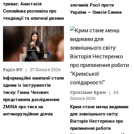
триває: Анастасія
злочинів Росії проти
Соловйова розповіла про
України — Онисія Синюк
тенденції та ключові ризики
Радіо NV
27 Липня 2026
Інформаційні кампанії стали
одним із інструментів
тиску: Ганна Чехович
Суспільне Крим
26
Липня 2026
представила дослідження
ZMINA про тиск на
Крим стане менш видимим
антикорупційних діячів
для зовнішнього світу:
Вікторія Нестеренко про
припинення роботи