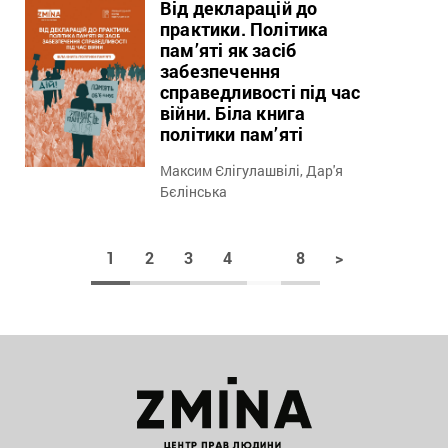
Від декларацій до
практики. Політика
пам’яті як засіб
забезпечення
справедливості під час
війни. Біла книга
політики пам’яті
Максим Єлігулашвілі, Дар'я
Бєлінська
1
2
3
4
8
>