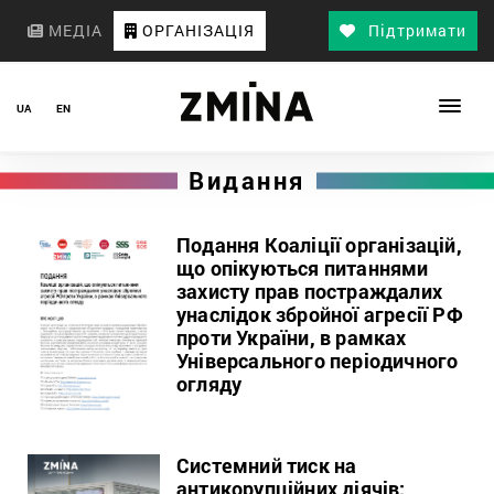
МЕДІА
ОРГАНІЗАЦІЯ
Підтримати
UA
EN
Видання
Подання Коаліції організацій,
що опікуються питаннями
захисту прав постраждалих
унаслідок збройної агресії РФ
проти України, в рамках
Універсального періодичного
огляду
Системний тиск на
антикорупційних діячів: