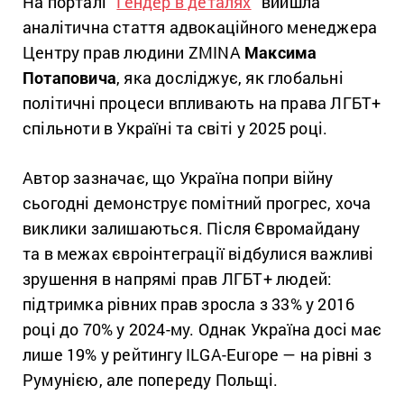
На порталі “
Гендер в деталях
” вийшла
аналітична стаття адвокаційного менеджера
Центру прав людини ZMINA
Максима
Потаповича
, яка досліджує, як глобальні
політичні процеси впливають на права ЛГБТ+
спільноти в Україні та світі у 2025 році.
Автор зазначає, що Україна попри війну
сьогодні демонструє помітний прогрес, хоча
виклики залишаються. Після Євромайдану
та в межах євроінтеграції відбулися важливі
зрушення в напрямі прав ЛГБТ+ людей:
підтримка рівних прав зросла з 33% у 2016
році до 70% у 2024-му. Однак Україна досі має
лише 19% у рейтингу ILGA-Europe — на рівні з
Румунією, але попереду Польщі.