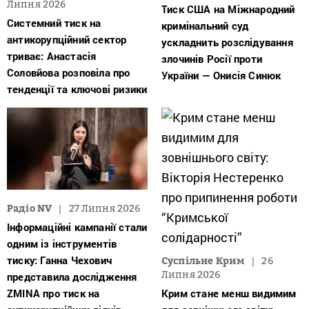
Липня 2026
Тиск США на Міжнародний
Системний тиск на
кримінальний суд
антикорупційний сектор
ускладнить розслідування
триває: Анастасія
злочинів Росії проти
Соловйова розповіла про
України — Онисія Синюк
тенденції та ключові ризики
Радіо NV
27 Липня 2026
Інформаційні кампанії стали
одним із інструментів
тиску: Ганна Чехович
Суспільне Крим
26
Липня 2026
представила дослідження
ZMINA про тиск на
Крим стане менш видимим