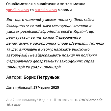
Ознайомитися з аналітичним звітом можна
українською
та
англійською
мовами.
Звіт підготовлений у межах проєкту “Боротьба з
безкарністю за найтяжчі міжнародні злочини в
умовах російської збройної агресії в Україні”, що
реалізується за підтримки Федерального
департаменту закордонних справ Швейцарії. Погляди
та ідеї, викладені в ньому, належать виключно
автору(-ам) і не відображають позиції чи політики
Федерального департаменту закордонних справ
Швейцарії та уряду Швейцарії.
Автори:
Борис Петруньок
Дата публікації:
27 Червня 2025
Знайшли помилку? Виділіть її та натисніть
Ctrl+Enter або
⌘+Enter.