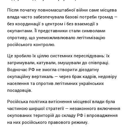
Після початку повномасштабної війни саме місцева
влада часто забезпечувала базові потреби громад —
без координації з центром і без взаємодії з
окупантами. Її представники стали символами
спротиву, що унеможливлювало легітимізацію
російського контролю.
Це зробило їх ціллю системних переслідувань: їх
затримували, катували, змушували до співпраці.
Водночас РФ не змогла створити дієздатну
окупаційну вертикаль — через брак кадрів, недовіру
населення та спротив легітимних українських
посадовців.
Російська політика витіснення місцевої влади була
частиною ширшої стратегії — незаконного включення
окупованих територій до складу РФ і впровадження
на них російського правового режиму.