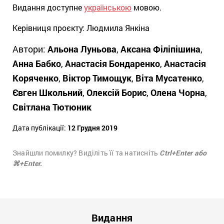
Видання доступне
українською
мовою.
Керівниця проєкту:
Людмила Янкіна
Автори:
Альона Луньова
,
Аксана Філіпішина
,
Анна Бабко
,
Анастасія Бондаренко
,
Анастасія
Коряченко
,
Віктор Тимощук
,
Віта Мусатенко
,
Євген Школьний
,
Олексій Борис
,
Олена Чорна
,
Світлана Тютюник
Дата публікації:
12 Грудня 2019
Знайшли помилку? Виділіть її та натисніть
Ctrl+Enter або
⌘+Enter.
Видання