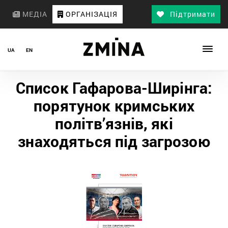
МЕДІА
ОРГАНІЗАЦІЯ
Підтримати
UA
EN
Список Гафарова-Ширінга:
порятунок кримських
політв’язнів, які
знаходяться під загрозою