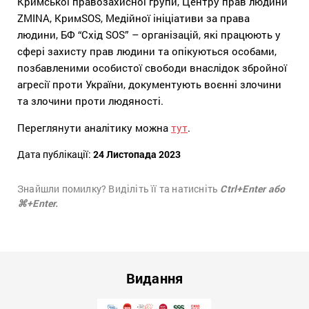
Кримської правозахисної групи, Центру прав людини
ZMINA, КримSOS, Медійної ініціативи за права
людини, БФ “Схід SOS” – організацій, які працюють у
сфері захисту прав людини та опікуються особами,
позбавленими особистої свободи внаслідок збройної
агресії проти України, документують воєнні злочини
та злочини проти людяності.
Переглянути аналітику можна
тут
.
Дата публікації:
24 Листопада 2023
Знайшли помилку? Виділіть її та натисніть
Ctrl+Enter або
⌘+Enter.
Видання