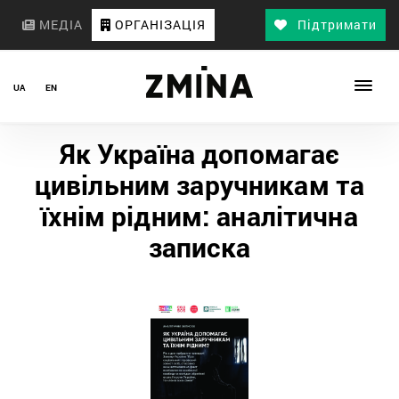
МЕДІА
ОРГАНІЗАЦІЯ
Підтримати
UA
EN
Як Україна допомагає
цивільним заручникам та
їхнім рідним: аналітична
записка