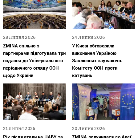
28 Липня 2026
24 Липня 2026
ZMINA спільно з
У Києві обговорили
партнерами підготувала три
виконання Україною
подання до Універсального
Заключних зауважень
періодичного огляду ООН
Комітету ООН проти
щодо України
катувань
21 Липня 2026
20 Липня 2026
Рік після атаки на НАБУ та
ZMINA долучилася до Алеї