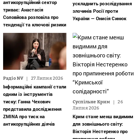
антикорупційний сектор
ускладнить розслідування
триває: Анастасія
злочинів Росії проти
Соловйова розповіла про
України — Онисія Синюк
тенденції та ключові ризики
Радіо NV
27 Липня 2026
Інформаційні кампанії стали
одним із інструментів
тиску: Ганна Чехович
Суспільне Крим
26
Липня 2026
представила дослідження
ZMINA про тиск на
Крим стане менш видимим
антикорупційних діячів
для зовнішнього світу:
Вікторія Нестеренко про
припинення роботи