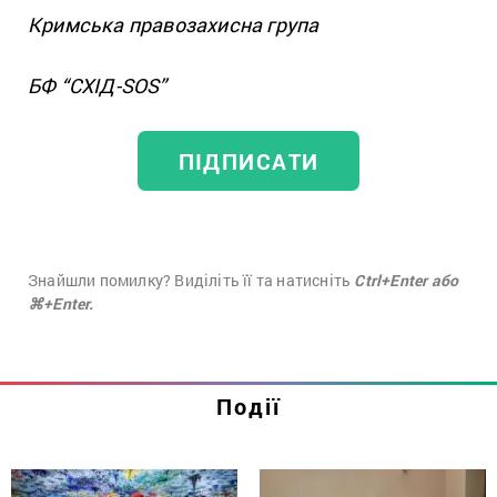
Кримська правозахисна група
БФ “СХІД-SOS”
ПІДПИСАТИ
Знайшли помилку? Виділіть її та натисніть
Ctrl+Enter або
⌘+Enter.
Події