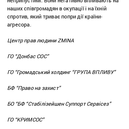
неприпустимі. Вони негативно впливають на
наших співгромадян в окупації і на їхній
спротив, який триває попри дії країни-
агресора.
Центр прав людини ZMINA
ГО “Донбас СОС”
ГО “Громадський холдинг “ГРУПА ВПЛИВУ”
БФ “Право на захист”
БО “БФ “Стабілізейшен Суппорт Сервісез”
ГО “КРИМСОС”