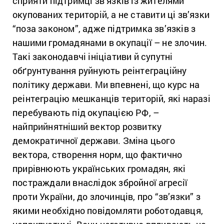
сприяти підтримці зв’язків із жителями
окупованих територій, а не ставити ці зв’язки
“поза законом”, адже підтримка зв’язків з
нашими громадянами в окупації – не злочин.
Такі законодавчі ініціативи й супутні
обґрунтування руйнують реінтеграційну
політику держави. Ми впевнені, що курс на
реінтеграцію мешканців територій, які наразі
перебувають під окупацією РФ, –
найприйнятніший вектор розвитку
демократичної держави. Зміна цього
вектора, створення норм, що фактично
прирівнюють українських громадян, які
постраждали внаслідок збройної агресії
проти України, до злочинців, про “зв’язки” з
якими необхідно повідомляти роботодавця,