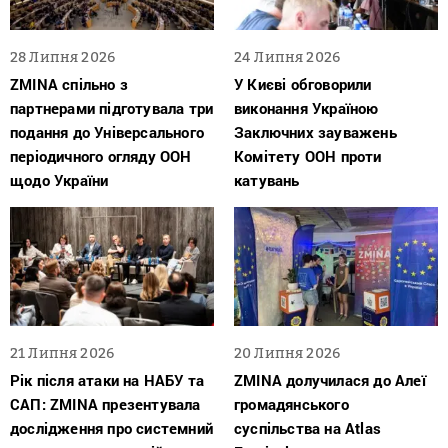
28 Липня 2026
24 Липня 2026
ZMINA спільно з
У Києві обговорили
партнерами підготувала три
виконання Україною
подання до Універсального
Заключних зауважень
періодичного огляду ООН
Комітету ООН проти
щодо України
катувань
21 Липня 2026
20 Липня 2026
Рік після атаки на НАБУ та
ZMINA долучилася до Алеї
САП: ZMINA презентувала
громадянського
дослідження про системний
суспільства на Atlas