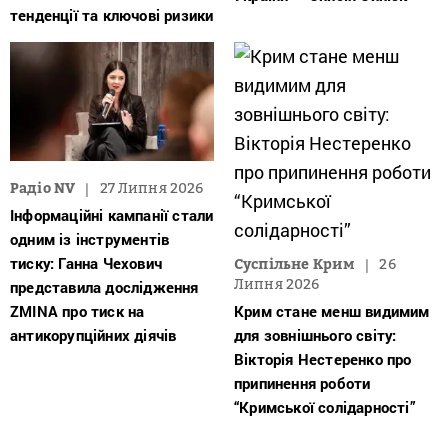
тенденції та ключові ризики
Радіо NV
27 Липня 2026
Інформаційні кампанії стали
одним із інструментів
тиску: Ганна Чехович
Суспільне Крим
26
Липня 2026
представила дослідження
ZMINA про тиск на
Крим стане менш видимим
антикорупційних діячів
для зовнішнього світу:
Вікторія Нестеренко про
припинення роботи
“Кримської солідарності”