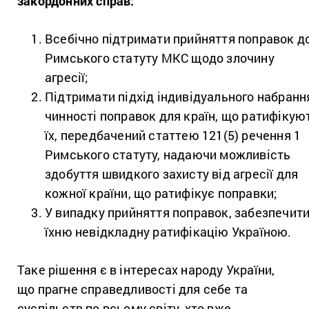
закордонних справ:
Всебічно підтримати прийняття поправок д
Римського статуту МКС щодо злочину
агресії;
Підтримати підхід індивідуального набранн
чинності поправок для країн, що ратифікую
їх, передбачений статтею 121(5) речення 1
Римського статуту, надаючи можливість
здобуття швидкого захисту від агресії для
кожної країни, що ратифікує поправки;
У випадку прийняття поправок, забезпечит
їхню невідкладну ратифікацію Україною.
Таке рішення є в інтересах народу України,
що прагне справедливості для себе та
суспільств по всьому світу, хто вже