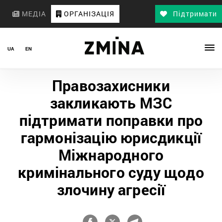
МЕДІА
ОРГАНІЗАЦІЯ
Підтримати
UA
EN
Правозахисники
закликають МЗС
підтримати поправки про
гармонізацію юрисдикції
Міжнародного
кримінального суду щодо
злочину агресії