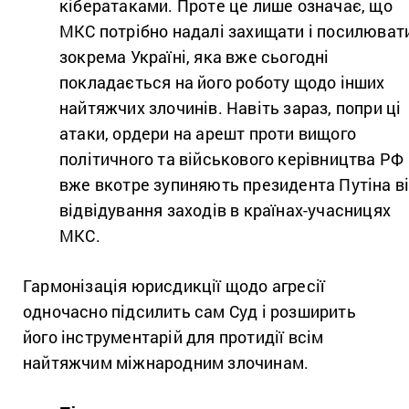
кібератаками. Проте це лише означає, що
МКС потрібно надалі захищати і посилюват
зокрема Україні, яка вже сьогодні
покладається на його роботу щодо інших
найтяжчих злочинів. Навіть зараз, попри ці
атаки, ордери на арешт проти вищого
політичного та військового керівництва РФ
вже вкотре
зупиняють президента Путіна
в
відвідування заходів в країнах-учасницях
МКС.
Гармонізація юрисдикції щодо агресії
одночасно підсилить сам Суд і розширить
його інструментарій для протидії всім
найтяжчим міжнародним злочинам.