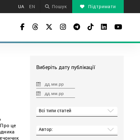
UA
EN
Пошук
Підтримати
Виберіть дату публікації
Всі типи статей
о
 Про це
Автор:
адника
Печончик