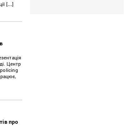
ії […]
 в
езентація
ді. Центр
policing
працює,
тів про