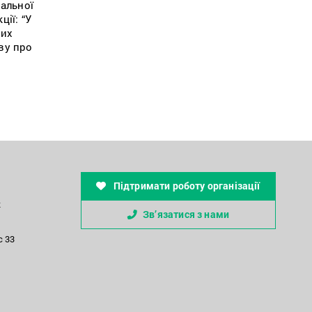
нальної
ії: “У
вих
ву про
Підтримати роботу організації
к
Зв’язатися з нами
с 33