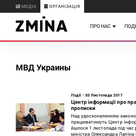
МЕДІА
ОРГАНІЗАЦІЯ
ПРО НАС
ПОДІ
МВД Украины
-
Події
03 Листопада 2017
Центр інформації про п
прописки
Над удосконаленням законод
працюватимуть Центр інформ
йшлося 1 листопада під час 
міністра Олександра Лапіна