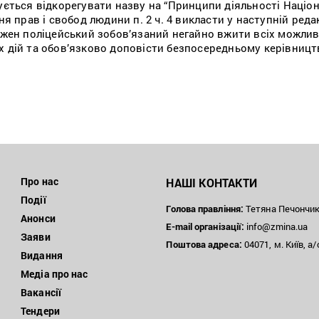
ується відкорегувати назву на “Принципи діяльності Націо
я прав і свобод людини п. 2 ч. 4 викласти у наступній редакц
ожен поліцейський зобов’язаний негайно вжити всіх можли
х дій та обов’язково доповісти безпосередньому керівницт
Про нас
НАШІ КОНТАКТИ
Події
Голова правління:
Тетяна Печончи
Анонси
E-mail організації:
info@zmina.ua
Заяви
Поштова адреса:
04071, м. Київ, а/
Видання
Медіа про нас
Вакансії
Тендери