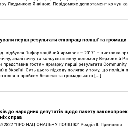
тру Людмилою Янкіною. Повідомляє департамент комунікац
ували перші результати співпраці поліції та громади
аді відбувся “Інформаційний ярмарок – 2017” – виставка-пр
нічну, аналітичну та консультативну допомогу Верховній Ра
и представив гостям ярмарку перші результати Сommunity 
и) в Україні. Суть цього підходу полягає у тому, що поліція 
тосовно проблем безпеки та громадського […]
ів до народних депутатів щодо пакету законопроек
ніх справ
822 “ПРО НАЦІОНАЛЬНУ ПОЛІЦІЮ” Розділ ІІ. Принципи