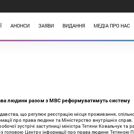
Ї
АНОНСИ
ЗАЯВИ
ВИДАННЯ
МЕДІА ПРО НАС
рава людини разом з МВС реформуватимуть систему
авства, що регулює реєстрацію місця проживання, спільн
ації про права людини та Міністерство внутрішніх справ.
робочої зустрічі заступниці міністра Тетяни Ковальчук та р
 із головою Центру інформації про права людини Тетяною 