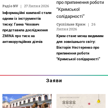
Радіо NV
27 Липня 2026
Інформаційні кампанії стали
одним із інструментів
тиску: Ганна Чехович
Суспільне Крим
26
Липня 2026
представила дослідження
ZMINA про тиск на
Крим стане менш видимим
антикорупційних діячів
для зовнішнього світу:
Вікторія Нестеренко про
припинення роботи
“Кримської солідарності”
Заяви