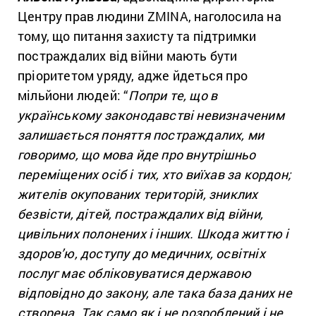
Центру прав людини ZMINA, наголосила на
тому, що питання захисту та підтримки
постраждалих від війни мають бути
пріоритетом уряду, адже йдеться про
мільйони людей: “
Попри те, що в
українському законодавстві невизначеним
залишається поняття постраждалих, ми
говоримо, що мова йде про внутрішньо
переміщених осіб і тих, хто виїхав за кордон;
жителів окупованих територій, зниклих
безвісти, дітей, постраждалих від війни,
цивільних полонених і інших. Шкода життю і
здоров’ю, доступу до медичних, освітніх
послуг має обліковуватися державою
відповідно до закону, але така база даних не
створена. Так само як і не розроблений і не