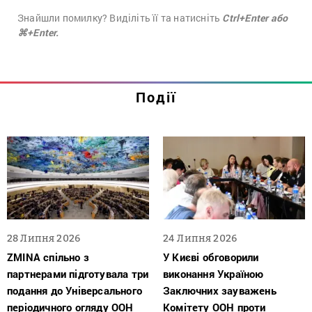
Знайшли помилку? Виділіть її та натисніть
Ctrl+Enter або
⌘+Enter.
Події
28 Липня 2026
24 Липня 2026
ZMINA спільно з
У Києві обговорили
партнерами підготувала три
виконання Україною
подання до Універсального
Заключних зауважень
періодичного огляду ООН
Комітету ООН проти