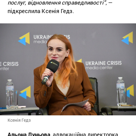
послуг, відновлення справедливості”
, —
підкреслила Ксенія Гедз.
Ксенія Гедз
Альона Луньова
, адвокаційна директорка