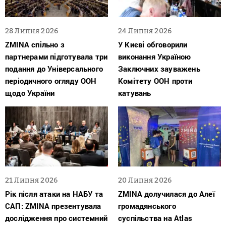
28 Липня 2026
24 Липня 2026
ZMINA спільно з
У Києві обговорили
партнерами підготувала три
виконання Україною
подання до Універсального
Заключних зауважень
періодичного огляду ООН
Комітету ООН проти
щодо України
катувань
21 Липня 2026
20 Липня 2026
Рік після атаки на НАБУ та
ZMINA долучилася до Алеї
САП: ZMINA презентувала
громадянського
дослідження про системний
суспільства на Atlas