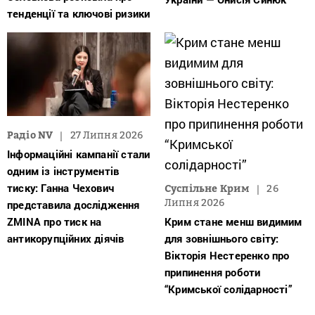
тенденції та ключові ризики
Радіо NV
27 Липня 2026
Інформаційні кампанії стали
одним із інструментів
тиску: Ганна Чехович
Суспільне Крим
26
Липня 2026
представила дослідження
ZMINA про тиск на
Крим стане менш видимим
антикорупційних діячів
для зовнішнього світу:
Вікторія Нестеренко про
припинення роботи
“Кримської солідарності”