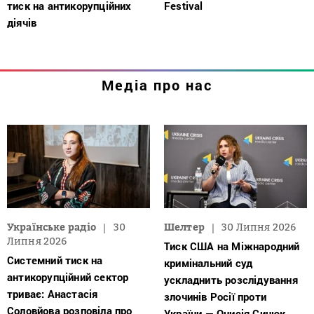
тиск на антикорупційних
Festival
діячів
Медіа про нас
Українське радіо
30
Шелтер
30 Липня 2026
Липня 2026
Тиск США на Міжнародний
Системний тиск на
кримінальний суд
антикорупційний сектор
ускладнить розслідування
триває: Анастасія
злочинів Росії проти
Соловйова розповіла про
України — Онисія Синюк