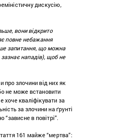
феміністичну дискусію,
льше, вони відкрито
ляє повне небажання
аше запитання, що можна
 зазнає нападів), щоб не
 про злочини від них як
бо не може встановити
не хоче кваліфікувати за
ність за злочини на ґрунті
 “зависне в повітрі”.
стаття 161 майже “мертва”: