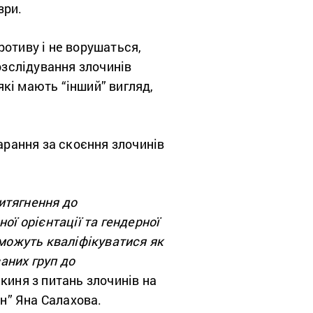
озри.
ротиву і не ворушаться,
озслідування злочинів
кі мають “інший” вигляд,
рання за скоєння злочинів
итягнення до
ої орієнтації та гендерної
 можуть кваліфікуватися як
аних груп до
киня з питань злочинів на
ін” Яна Салахова.