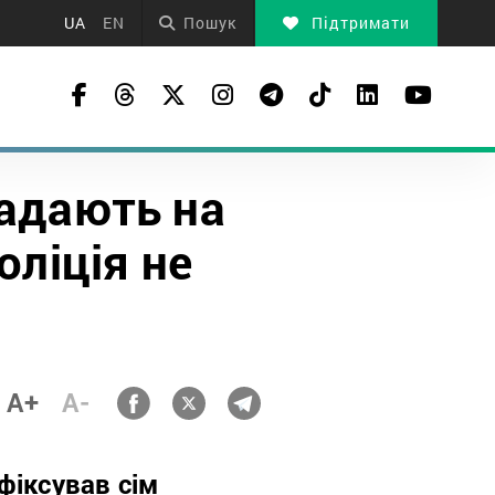
UA
EN
Пошук
Підтримати
падають на
оліція не
A+
A-
фіксував сім