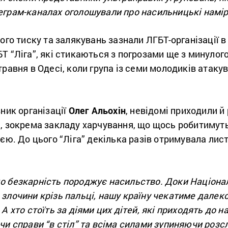
еграм-каналах оголошували про насильницькі намір
ого тиску та залякувань зазнали ЛГБТ-організації в
Т “Ліга”, які стикаються з погрозами ще з минулого
равня в Одесі, коли група із семи молодиків атакув
вник організації
Олег Альохін
, невідомі приходили 
, зокрема закладу харчування, що щось робитимуть
ією. До цього “Ліга” декілька разів отримувала лис
о безкарність породжує насильство. Доки Націонал
злочини крізь пальці, нашу країну чекатиме далеко
А хто стоїть за діями цих дітей, які приходять до 
чи справи “в стіл” та всіма силами зупиняючи розс