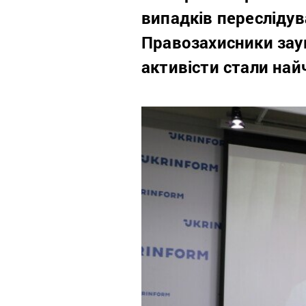
випадків переслідув
Правозахисники зау
активісти стали най