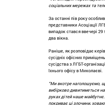
соціальних мережах та тел
За останні пів року особлив
представники Асоціації ЛГБ
випадок стався ввечері 29 т
два вікна.
Раніше, як розповідає кері
сусідніх офісних приміщень
сусідства з ЛГБТ-організац
їхнього офісу в Миколаєві.
“Ми вкотре наголошуємо, щ
вибірково дивитиметься на 
руках дітей наше майбутнє. 
покриває ці злочини, ховаю