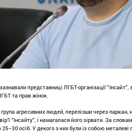
зазнавали представниці ЛГБТ-організації “Інсайт”, 
ГБТ та прав жінок.
і група агресивних людей, перелізши через паркан,
вір’ї “Інсайту”, і намагалася його зірвати. За слов
о 25–30 осіб. У декого з них були із собою металеві