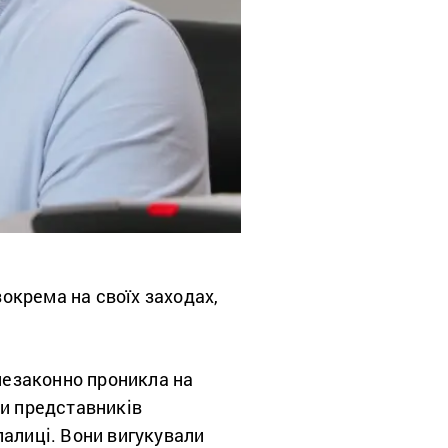
зокрема на своїх заходах,
 незаконно проникла на
ами представників
 палиці. Вони вигукували