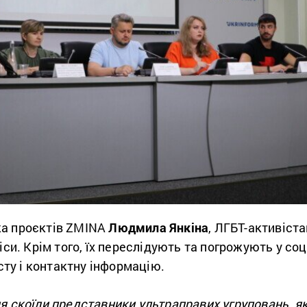
ка проєктів ZMINA
Людмила Янкіна
, ЛГБТ-активіст
фіси. Крім того, їх переслідують та погрожують у со
ту і контактну інформацію.
я скоїли представники ультраправих угруповань, які