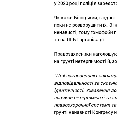
у 2020 році поліція зареєст
Як каже Білоцький, з одног
поки не розворушити їх. З 
ненависті, тому гомофоби 
та на ЛГБТ-організації.
Правозахисники наголошуют
на ґрунті нетерпимості й, 
“Цей законопроєкт заклада
відповідальності за скоєнн
ідентичності. Ухвалення до
злочини нетерпимості та з
правоохоронної системи та 
ґрунті ненависті Конгресу 