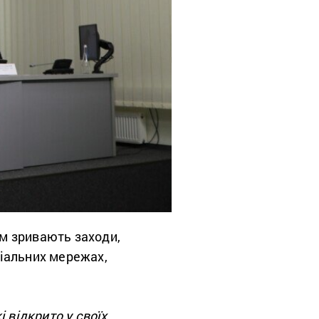
ам зривають заходи,
ціальних мережах,
 відкрито у своїх