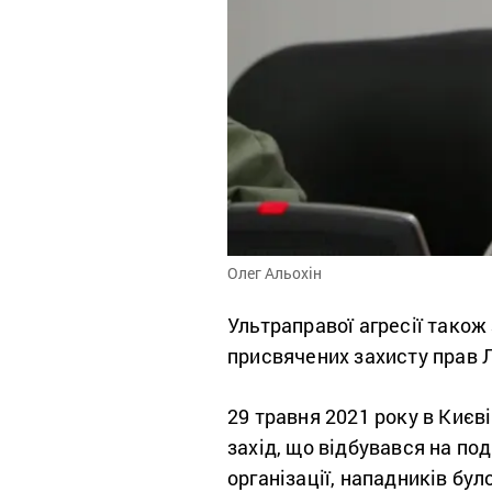
Олег Альохін
Ультраправої агресії також 
присвячених захисту прав Л
29 травня 2021 року в Києв
захід, що відбувався на под
організації, нападників бул