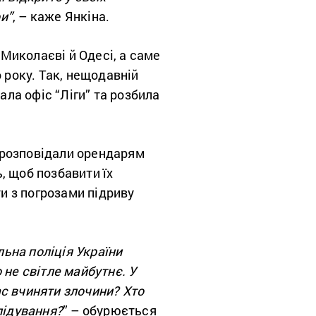
и”
,
–
каже Янкіна.
 Миколаєві й Одесі, а саме
 року. Так, нещодавній
ала офіс “Ліги” та розбила
й розповідали орендарям
, щоб позбавити їх
ти з погрозами підриву
ьна поліція України
 не світле майбутнє. У
нас вчиняти злочини? Хто
лідування?
”
–
обурюється