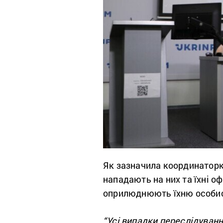
Як зазначила координатор
нападають на них та їхні о
оприлюднюють їхню особис
“Усі випадки переслідуванн