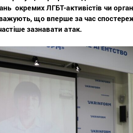
ань окремих ЛГБТ-активістів чи орган
важують, що вперше за час спостере
частіше зазнавати атак.