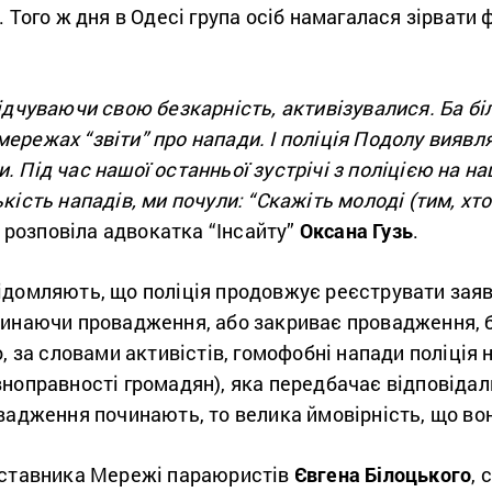
. Того ж дня в Одесі група осіб намагалася зірвати 
ідчуваючи свою безкарність, активізувалися. Ба бі
ережах “звіти” про напади. І поліція Подолу вияв
 Під час нашої останньої зустрічі з поліцією на н
ість нападів, ми почули: “Скажіть молоді (тим, хто
розповіла адвокатка “Інсайту”
Оксана Гузь
.
ідомляють, що поліція продовжує реєструвати заяви
чинаючи провадження, або закриває провадження, 
, за словами активістів, гомофобні напади поліція 
ноправності громадян), яка передбачає відповідаль
вадження починають, то велика ймовірність, що воно
дставника Мережі параюристів
Євгена Білоцького
, 