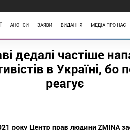
Ї
АНОНСИ
ЗАЯВИ
ВИДАННЯ
МЕДІА ПРО НАС
ві дедалі частіше на
ивістів в Україні, бо п
реагує
021 року Центр прав людини ZMINA за