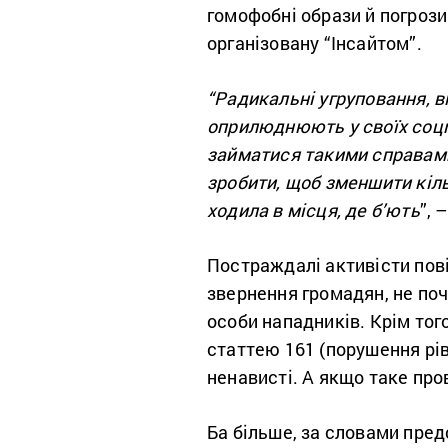
гомофобні образи й погрози
організовану “Інсайтом”.
“Радикальні угруповання, в
оприлюднюють у своїх соцм
займатися такими справами.
зробити, щоб зменшити кільк
ходила в місця, де б’ють
”,
–
Постраждалі активісти пов
звернення громадян, не по
особи нападників. Крім того
статтею 161 (порушення рів
ненависті. А якщо таке про
Ба більше, за словами пре