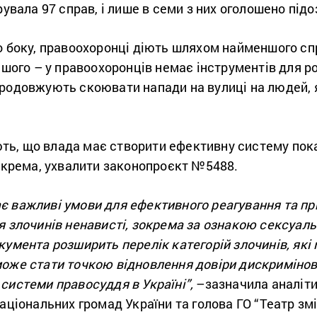
рувала 97 справ, і лише в семи з них оголошено під
о боку, правоохоронці діють шляхом найменшого сп
іншого – у правоохоронців немає інструментів для р
продовжують скоювати напади на вулиці на людей, я
ь, що влада має створити ефективну систему пока
зокрема, ухвалити законопроєкт №5488.
є важливі умови для ефективного реагування та пр
я злочинів ненависті, зокрема за ознакою сексуальн
кумента розширить перелік категорій злочинів, які
може стати точкою відновлення довіри дискримінов
системи правосуддя в Україні”,
–
зазначила аналіти
національних громад України та голова ГО “Театр зм