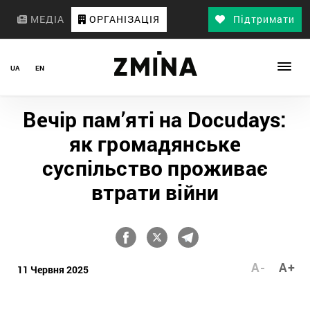
МЕДІА
ОРГАНІЗАЦІЯ
Підтримати
UA
EN
Вечір пам’яті на Docudays:
як громадянське
суспільство проживає
втрати війни
A-
A+
11 Червня 2025