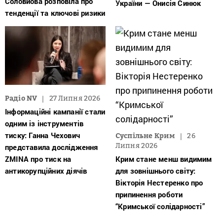
Соловйова розповіла про
України — Онисія Синюк
тенденції та ключові ризики
Радіо NV
27 Липня 2026
Інформаційні кампанії стали
одним із інструментів
тиску: Ганна Чехович
Суспільне Крим
26
Липня 2026
представила дослідження
ZMINA про тиск на
Крим стане менш видимим
антикорупційних діячів
для зовнішнього світу:
Вікторія Нестеренко про
припинення роботи
“Кримської солідарності”