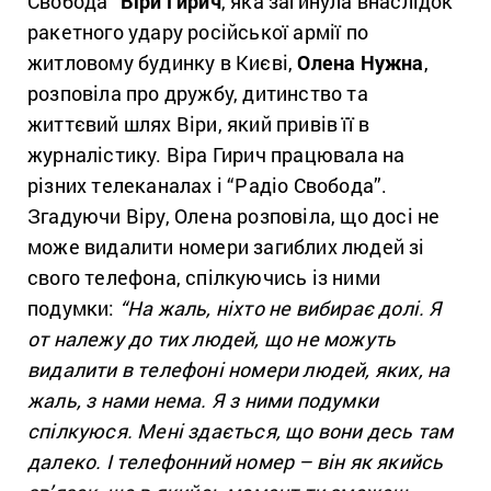
Свобода”
Віри Гирич
, яка загинула внаслідок
ракетного удару російської армії по
житловому будинку в Києві,
Олена Нужна
,
розповіла про дружбу, дитинство та
життєвий шлях Віри, який привів її в
журналістику. Віра Гирич працювала на
різних телеканалах і “Радіо Свобода”.
Згадуючи Віру, Олена розповіла, що досі не
може видалити номери загиблих людей зі
свого телефона, спілкуючись із ними
подумки:
“На жаль, ніхто не вибирає долі. Я
от належу до тих людей, що не можуть
видалити в телефоні номери людей, яких, на
жаль, з нами нема. Я з ними подумки
спілкуюся. Мені здається, що вони десь там
далеко. І телефонний номер – він як якийсь