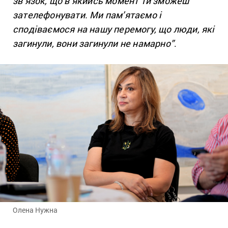
зв’язок, що в якийсь момент ти зможеш
зателефонувати. Ми пам’ятаємо і
сподіваємося на нашу перемогу, що люди, які
загинули, вони загинули не намарно”
.
Олена Нужна