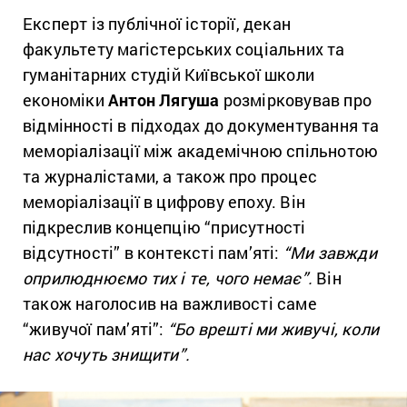
Експерт із публічної історії, декан
факультету магістерських соціальних та
гуманітарних студій Київської школи
економіки
Антон Лягуша
розмірковував про
відмінності в підходах до документування та
меморіалізації між академічною спільнотою
та журналістами, а також про процес
меморіалізації в цифрову епоху. Він
підкреслив концепцію “присутності
відсутності” в контексті пам’яті:
“Ми завжди
оприлюднюємо тих і те, чого немає”.
Він
також наголосив на важливості саме
“живучої пам’яті”:
“Бо врешті ми живучі, коли
нас хочуть знищити”.