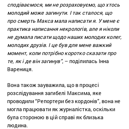
сподіваємося, ми не розраховуємо, що хтось
молодий може загинути. І так сталося, що
про смерть Макса мала написати я. У мене є
практика написання некрологів, але я ніколи
не думала писати щодо наших молодих колег,
молодих друзів. І це був для мене важкий
момент, коли потрібно коротко сказати про
те, як і де він загинув”
, – поділилась Інна
Варениця.
Вона також зауважила, що в процесі
розслідування загибелі Максима, яке
проводили “Репортери без кордонів”, вона не
могла працювати як журналістка, оскільки
була стороною в цій справі як близька
людина.