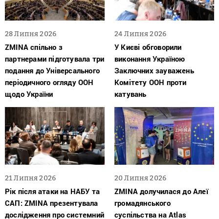
28 Липня 2026
24 Липня 2026
ZMINA спільно з
У Києві обговорили
партнерами підготувала три
виконання Україною
подання до Універсального
Заключних зауважень
періодичного огляду ООН
Комітету ООН проти
щодо України
катувань
21 Липня 2026
20 Липня 2026
Рік після атаки на НАБУ та
ZMINA долучилася до Алеї
САП: ZMINA презентувала
громадянського
дослідження про системний
суспільства на Atlas