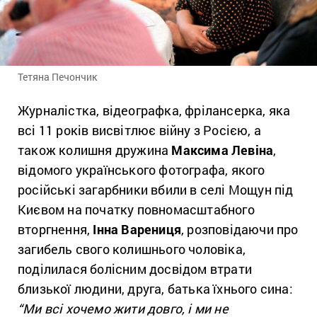
Тетяна Печончик
Журналістка, відеографка, фрілансерка, яка
всі 11 років висвітлює війну з Росією, а
також колишня дружина
Максима Левіна
,
відомого українського фотографа, якого
російські загарбники вбили в селі Мощун під
Києвом на початку повномасштабного
вторгнення,
Інна Варениця
, розповідаючи про
загибель свого колишнього чоловіка,
поділилася болісним досвідом втрати
близької людини, друга, батька їхнього сина:
“Ми всі хочемо жити довго, і ми не