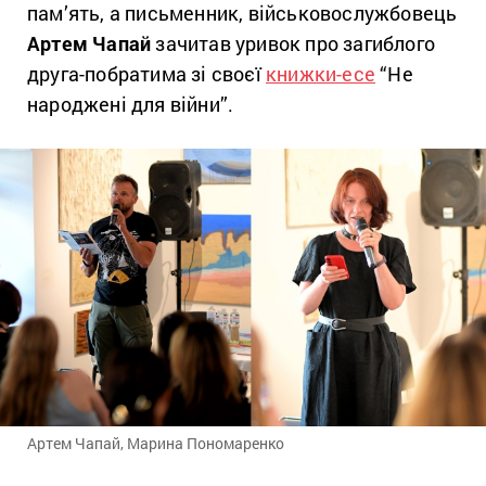
пам’ять, а письменник, військовослужбовець
Артем Чапай
зачитав уривок про загиблого
друга-побратима зі своєї
книжки-есе
“Не
народжені для війни”.
Артем Чапай, Марина Пономаренко