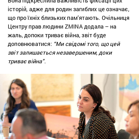
Вона підкреслила важливість фіксації цих
історій, адже для родин загиблих це означає,
що про їхніх близьких пам’ятають. Очільниця
Центру прав людини ZMINA додала – на
жаль, допоки триває війна, звіт буде
доповнюватися:
“Ми свідомі того, що цей
звіт залишається незавершеним, доки
триває війна”
.