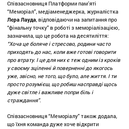
Співзасновниця Платформи пам’яті
“Меморіал”, медіаменеджерка, журналістка
Лєра Лауда
, відповідаючи на запитання про
“фінальну точку” в роботі з меморіалізацією,
зазначила, що це робота на десятиліття:
“Хоча це боляче і стресово, родини часто
приходять до нас, коли вже готові говорити
про втрату. І це для них є теж одним із кроків
у своєму зціленні й поверненні до якогось
уже, звісно, не того, що було, але життя. І ти
просто розумієш, що робиш насправді щось
дуже світле і важливе попри біль і
страждання”
.
Співзасновниця “Меморіалу” також додала,
що їхня команда дуже хоче відкрити