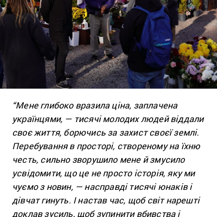
“
Мене глибоко вразила ціна, заплачена
українцями, — тисячі молодих людей віддали
своє життя, борючись за захист своєї землі.
Перебування в просторі, створеному на їхню
честь, сильно зворушило мене й змусило
усвідомити, що це не просто історія, яку ми
чуємо з новин, — насправді тисячі юнаків і
дівчат гинуть. І настав час, щоб світ нарешті
доклав зусиль, щоб зупинити вбивства і