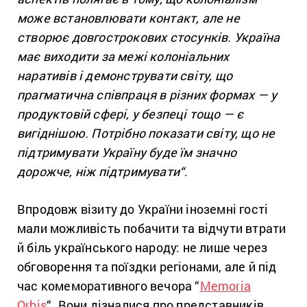
може встановлювати контакт, але не
створює довгострокових стосунків. Україна
має виходити за межі колоніальних
наративів і демонструвати світу, що
прагматична співпраця в різних формах — у
продуктовій сфері, у безпеці тощо — є
вигіднішою. Потрібно показати світу, що не
підтримувати Україну буде їм значно
дорожче, ніж підтримувати
“
.
Впродовж візиту до України іноземні гості
мали можливість побачити та відчути втрати
й біль українського народу: не лише через
обговорення та поїздки регіонами, але й під
час комеморативного вечора “
Memoria
Orbis
“. Вони дізналися про представників