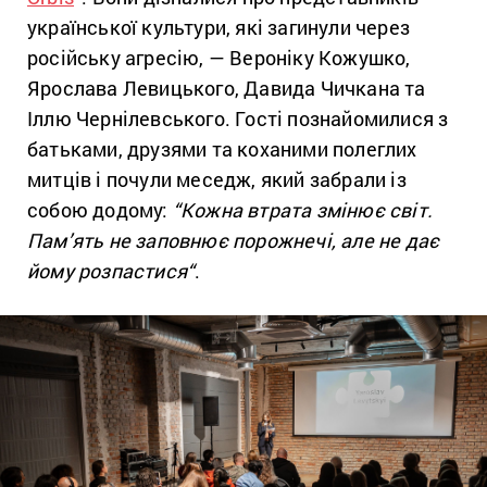
української культури, які загинули через
російську агресію, — Вероніку Кожушко,
Ярослава Левицького, Давида Чичкана та
Іллю Чернілевського. Гості познайомилися з
батьками, друзями та коханими полеглих
митців і почули меседж, який забрали із
собою додому:
“
Кожна втрата змінює світ.
Пам’ять не заповнює порожнечі, але не дає
йому розпастися
“
.