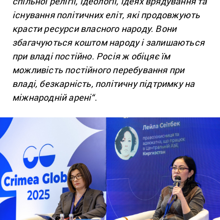
спільної релігії, ідеології, ідеях врядування та
існування політичних еліт, які продовжують
красти ресурси власного народу. Вони
збагачуються коштом народу і залишаються
при владі постійно. Росія ж обіцяє їм
можливість постійного перебування при
владі, безкарність, політичну підтримку на
міжнародній арені
“
.