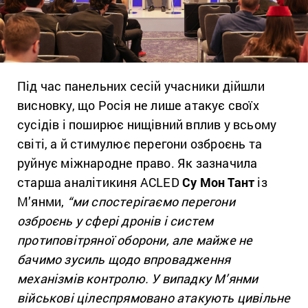
Під час панельних сесій учасники дійшли
висновку, що Росія не лише атакує своїх
сусідів і поширює нищівний вплив у всьому
світі, а й стимулює перегони озброєнь та
руйнує міжнародне право. Як зазначила
старша аналітикиня ACLED
Су Мон Тант
із
М’янми,
“
ми спостерігаємо перегони
озброєнь у сфері дронів і систем
протиповітряної оборони, але майже не
бачимо зусиль щодо впровадження
механізмів контролю. У випадку М’янми
військові цілеспрямовано атакують цивільне