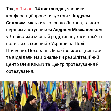
Так,
у Львові
14 листопада
учасники
конференції провели зустріч з
Андрієм
Садовим
, міським головою Львова, та його
першим заступником
Андрієм Москаленком
у Львівській міській раді, вшанували пам’ять
полеглих захисників України на Полі
Почесних Поховань Личаківського цвинтаря
та відвідали Національний реабілітаційний
центр UNBROKEN та Центр протезування й
ортезування.