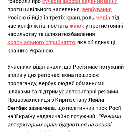
говорили про
сучасні засоби ведення війни
проти цивільного населення,
вербування
Росією бійців із третіх країн, роль
медіа
під
час конфліктів, постать
жінок
у протистоянні
насильству та шляхи позбавлення
колоніального сприйняття
, яке об’єднує ці
країни з Україною.
Учасники відзначали, що Росія має потужний
вплив у цих регіонах: вона поширює
пропаганду, вербує людей обманними
шляхами та підтримує авторитарні режими.
Правозахисниця з Киргизстану
Лейла
Сеїтбек
зазначила, що політичний тиск Росії
на її країну надзвичайно потужний:
“
Режими
авторитарних країн будуються на основі