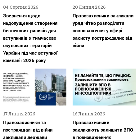
04 Серпня 2026
20 Липня 2026
Звернення щодо
Правозахисники закликали
недопущення створення
уряд чітко розподілити
безпекових ризиків для
повноваження у сфері
вступників з тимчасово
захисту постраждалих від
окупованих територій
війни
України під час вступної
кампанії 2026 року
17 Липня 2026
16 Липня 2026
Правозахисники та
Правозахисники
постраждалі від війни
закликають залишити ВПО
закликали держави
в повноваженнях