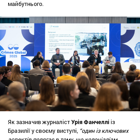
майбутнього.
Як зазначив журналіст
Урія Фанчеллі
із
Бразилії у своєму виступі,
“
один із ключових
аспектів полягає в тому, що колоніалізм