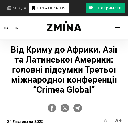
МЕДІА
ОРГАНІЗАЦІЯ
Підтримати
UA
EN
Від Криму до Африки, Азії
та Латинської Америки:
головні підсумки Третьої
міжнародної конференції
“Crimea Global”
A-
A+
24 Листопада 2025