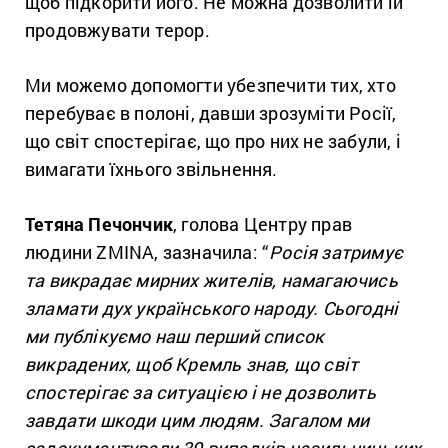
щоб підкорити його. Не можна дозволити їй
продовжувати терор.
Ми можемо допомогти убезпечити тих, хто
перебуває в полоні, давши зрозуміти Росії,
що світ спостерігає, що про них не забули, і
вимагати їхнього звільнення.
Тетяна Печончик
, голова Центру прав
людини ZMINA, зазначила: “
Росія затримує
та викрадає мирних жителів, намагаючись
зламати дух українського народу. Сьогодні
ми публікуємо наш перший список
викрадених, щоб Кремль знав, що світ
спостерігає за ситуацією і не дозволить
завдати шкоди цим людям. Загалом ми
задокументували 39 випадків насильницьких