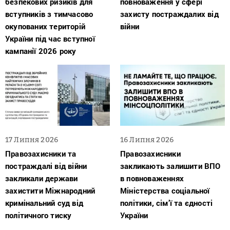
безпекових ризиків для
повноваження у сфері
вступників з тимчасово
захисту постраждалих від
окупованих територій
війни
України під час вступної
кампанії 2026 року
17 Липня 2026
16 Липня 2026
Правозахисники та
Правозахисники
постраждалі від війни
закликають залишити ВПО
закликали держави
в повноваженнях
захистити Міжнародний
Міністерства соціальної
кримінальний суд від
політики, сім’ї та єдності
політичного тиску
України