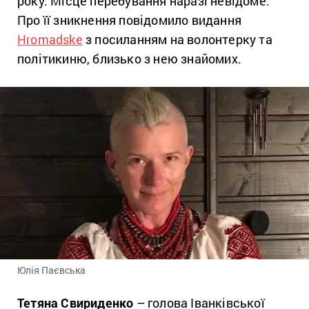
року. Місце перебування наразі невідоме.
Про її зникнення повідомило видання
Hromadske
з посиланням на волонтерку та
політикиню, близько з нею знайомих.
Юлія Паєвська
Тетяна Свириденко
– голова Іванківської