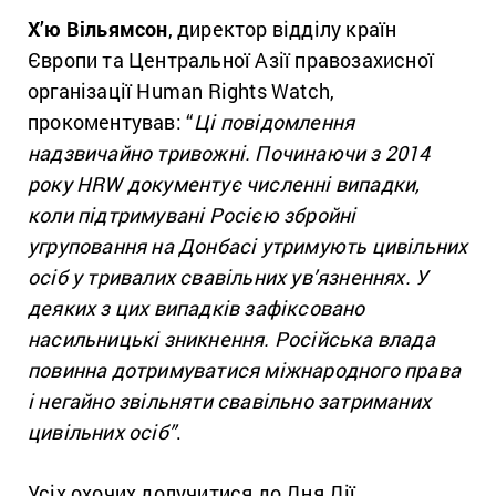
Х’ю Вільямсон
, директор відділу країн
Європи та Центральної Азії правозахисної
організації Human Rights Watch,
прокоментував: “
Ці повідомлення
надзвичайно тривожні. Починаючи з 2014
року HRW документує численні випадки,
коли підтримувані Росією збройні
угруповання на Донбасі утримують цивільних
осіб у тривалих свавільних ув’язненнях. У
деяких з цих випадків зафіксовано
насильницькі зникнення. Російська влада
повинна дотримуватися міжнародного права
і негайно звільняти свавільно затриманих
цивільних осіб”
.
Усіх охочих долучитися до Дня Дії