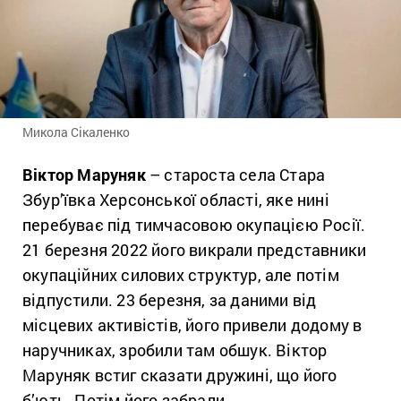
Микола Сікаленко
Віктор Маруняк
– староста села Стара
Збур’ївка Херсонської області, яке нині
перебуває під тимчасовою окупацією Росії.
21 березня 2022 його викрали представники
окупаційних силових структур, але потім
відпустили. 23 березня, за даними від
місцевих активістів, його привели додому в
наручниках, зробили там обшук. Віктор
Маруняк встиг сказати дружині, що його
б’ють. Потім його забрали.