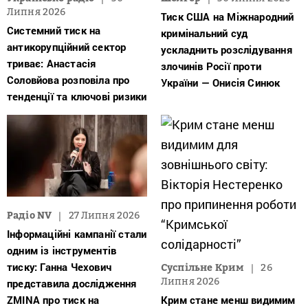
Липня 2026
Тиск США на Міжнародний
Системний тиск на
кримінальний суд
антикорупційний сектор
ускладнить розслідування
триває: Анастасія
злочинів Росії проти
Соловйова розповіла про
України — Онисія Синюк
тенденції та ключові ризики
Радіо NV
27 Липня 2026
Інформаційні кампанії стали
одним із інструментів
тиску: Ганна Чехович
Суспільне Крим
26
Липня 2026
представила дослідження
ZMINA про тиск на
Крим стане менш видимим