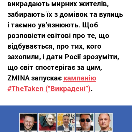
викрадають мирних жителів,
забирають їх з домівок та вулиць
і таємно ув’язнюють. Щ
об
розповісти світові про те, що
відбувається, про тих, кого
захопили, і дати Росії зрозуміти,
що світ спостерігає за цим,
ZMINA запускає
кампанію
#TheTaken (“Викрадені”)
.