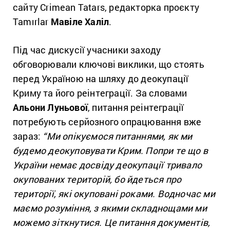
сайту Crimean Tatars, редакторка проєкту
Tamırlar
Мавіле Халіл
.
Під час дискусії учасники заходу
обговорювали ключові виклики, що стоять
перед Україною на шляху до деокупації
Криму та його реінтеграції. За словами
Альони Луньової
, питання реінтеграції
потребують серйозного опрацювання вже
зараз:
“Ми опікуємося питаннями, як ми
будемо деокуповувати Крим. Попри те що в
України немає досвіду деокупації тривало
окупованих територій, бо йдеться про
території, які окуповані роками. Водночас ми
маємо розуміння, з якими складнощами ми
можемо зіткнутися. Це питання документів,