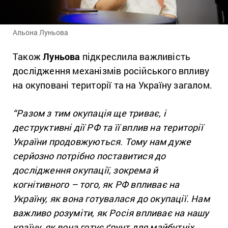
Альона Луньова
Також
Луньова
підкреслила важливість
дослідження механізмів російського впливу
на окуповані території та на Україну загалом.
“Разом з тим окупація ще триває, і
деструктивні дії РФ та її вплив на території
України продовжуються. Тому нам дуже
серйозно потрібно поставитися до
дослідження окупації, зокрема й
когнітивного – того, як РФ впливає на
Україну, як вона готувалася до окупації. Нам
важливо розуміти, як Росія впливає на нашу
країну, як вона готує ґрунт для майбутніх