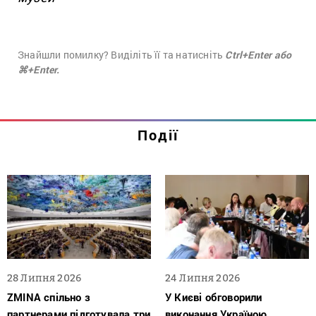
Знайшли помилку? Виділіть її та натисніть
Ctrl+Enter або
⌘+Enter.
Події
28 Липня 2026
24 Липня 2026
ZMINA спільно з
У Києві обговорили
партнерами підготувала три
виконання Україною