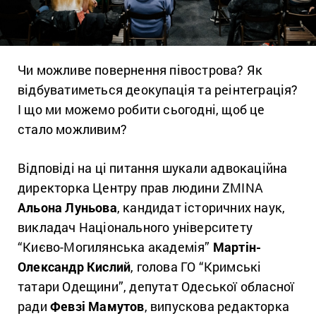
Чи можливе повернення півострова? Як
відбуватиметься деокупація та реінтеграція?
І що ми можемо робити сьогодні, щоб це
стало можливим?
Відповіді на ці питання шукали адвокаційна
директорка Центру прав людини ZMINA
Альона Луньова
,
кандидат історичних наук,
викладач Національного університету
“Києво-Могилянська академія”
Мартін-
Олександр Кислий
, голова ГО “Кримські
татари Одещини”, депутат Одеської обласної
ради
Февзі Мамутов
, випускова редакторка