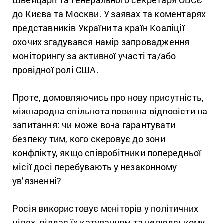
до Києва та Москви. У заявах та коментарях
представників України та країн Коаліції
охочих згадувався намір запровадження
моніторингу за активної участі та/або
провідної ролі США.
Проте, домовляючись про нову присутність,
міжнародна спільнота повинна відповісти на
запитання: чи може вона гарантувати
безпеку тим, кого скеровує до зони
конфлікту, якщо співробітники попередньої
місії досі перебувають у незаконному
ув’язненні?
Росія використовує моніторів у політичних
цілях, піддає їх катуванням та нелюдському