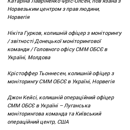
Катаріна Лавріненко Фріс-Олсен, пов’язана з
Норвезьким центром з прав людини,
Норвегія
Нікіта Гурков, колишній офіцер з моніторингу
/ звітності Донецької моніторингової
команди / Головного офісу СММ ОБСЄ в
Україні, Молдова
Крістоффер Тьоннесен, колишній офіцер з
моніторингу СММ ОБСЄ в Україні, Норвегія
Джон Кейсі, колишній операційний офіцер
СММ ОБСЄ в Україні – Луганська
моніторингова команда та Київський
операційний центр, США