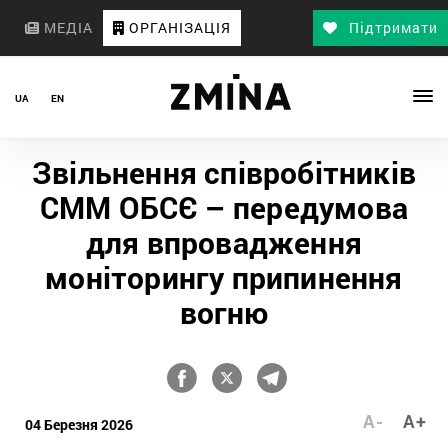
МЕДІА
ОРГАНІЗАЦІЯ
Підтримати
UA
EN
Звільнення співробітників
СММ ОБСЄ – передумова
для впровадження
моніторингу припинення
вогню
A-
A+
04 Березня 2026