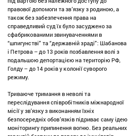
під вартою без належного доступу до
правової допомоги та зв’язку з родиною, а
також без забезпечення права на
справедливий суд їх було засуджено за
сфабрикованими звинуваченнями в
“шпигунстві” та “державній зраді”: Шабанова
і Петрова – до 13 років позбавлення волі з
подальшою депортацією на територію РФ,
Голду – до 14 років у колонії суворого
режиму.
Триваюче тримання в неволі та
переслідування співробітників міжнародної
місії у зв’язку з виконанням їхніх
безпосередніх обов’язків підриває саму ідею
моніторингу припинення вогню. Без реальних