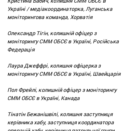
Кристина Бабич, колишня СММ ОБСЄ в
Україні / медіакоординаторка, Луганська
моніторингова команда, Хорватія
Олександр Тігін, колишній офіцер з
моніторингу СММ ОБСЄ в Україні, Російська
Федерація
Лаура Джеффрі, колишня офіцерка з
моніторингу СММ ОБСЄ в Україні, Швейцарія
Пол Фрейлі, колишній офіцер з моніторингу
СММ ОБСЄ в Україні, Канада
Тінатін Бежанішвілі, колишня заступниця
керівника хабу, заступниця координатора
операцій хабу, керівниця патрульної групи