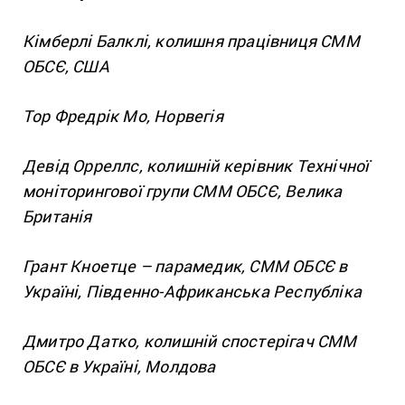
Кімберлі Балклі, колишня працівниця СММ
ОБСЄ, США
Тор Фредрік Мо, Норвегія
Девід Орреллс, колишній керівник Технічної
моніторингової групи СММ ОБСЄ, Велика
Британія
Грант Кноетце – парамедик, СММ ОБСЄ в
Україні, Південно-Африканська Республіка
Дмитро Датко, колишній спостерігач СММ
ОБСЄ в Україні, Молдова