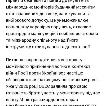
гарантій безпеки та поваги до імунітетів
міжнародних моніторів будь-який механізм
стає вразливим до тиску, залякування та
вибіркового допуску. Це унеможливлює
повноцінну перевірку порушень, створює
простір для маніпуляцій і позбавляє сторони
та міжнародну спільноту надійного
інструменту стримування та деескалації.
Питання запровадження моніторингу
можливого припинення вогню в контексті
війни Росії проти України все частіше
обговорюється на вищому політичному рівні.
Уже у 2026 році ОБСЄ заявила про свою
готовність брати участь у моніторингу під час
візиту Міністра закордонних справ
Швейцарії та Генерального секретаря ОБСЄ