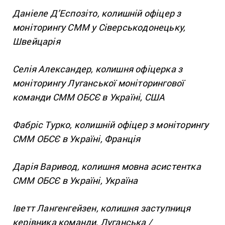
Даніеле Д’Еспозіто, колишній офіцер з
моніторингу СММ у Сіверськодонецьку,
Швейцарія
Селія Александер, колишня офіцерка з
моніторингу Луганської моніторингової
команди СММ ОБСЄ в Україні, США
Фабріс Турко, колишній офіцер з моніторингу
СММ ОБСЄ в Україні, Франція
Дарія Варивод, колишня мовна асистентка
СММ ОБСЄ в Україні, Україна
Іветт Лангенгейзен, колишня заступниця
керівника команди, Луганська /