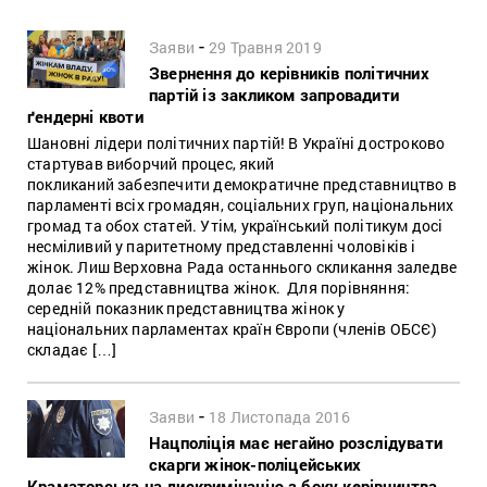
-
Заяви
29 Травня 2019
Звернення до керівників політичних
партій із закликом запровадити
ґендерні квоти
Шановні лідери політичних партій! В Україні достроково
стартував виборчий процес, який
покликаний забезпечити демократичне представництво в
парламенті всіх громадян, соціальних груп, національних
громад та обох статей. Утім, український політикум досі
несміливий у паритетному представленні чоловіків і
жінок. Лиш Верховна Рада останнього скликання заледве
долає 12% представництва жінок. Для порівняння:
середній показник представництва жінок у
національних парламентах країн Європи (членів ОБСЄ)
складає […]
-
Заяви
18 Листопада 2016
Нацполіція має негайно розслідувати
скарги жінок-поліцейських
Краматорська на дискримінацію з боку керівництва