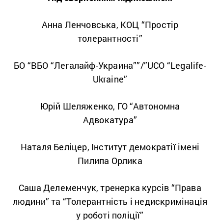
Анна Ленчовська, КОЦ “Простір
толерантності”
БО “ВБО “Легалайф-Украина””/”UCO “Legalife-
Ukraine”
Юрій Шеляженко, ГО “Автономна
Адвокатура”
Наталя Беліцер, Інститут демократії імені
Пилипа Орлика
Саша Делеменчук, тренерка курсів “Права
людини” та “Толерантність і недискримінація
у роботі поліції”