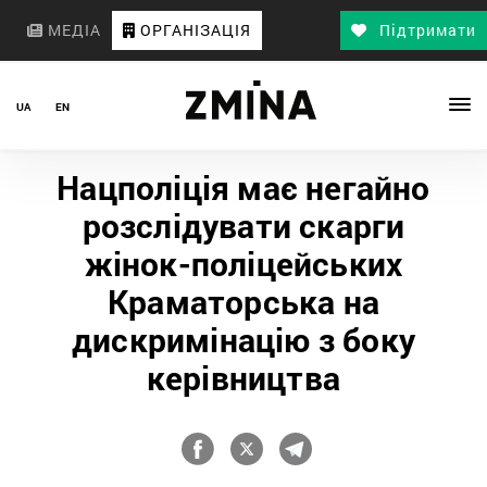
МЕДІА
ОРГАНІЗАЦІЯ
Підтримати
UA
EN
Нацполіція має негайно
розслідувати скарги
жінок-поліцейських
Краматорська на
дискримінацію з боку
керівництва