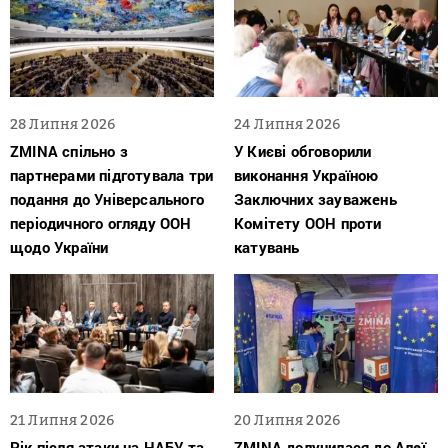
28 Липня 2026
24 Липня 2026
ZMINA спільно з
У Києві обговорили
партнерами підготувала три
виконання Україною
подання до Універсального
Заключних зауважень
періодичного огляду ООН
Комітету ООН проти
щодо України
катувань
21 Липня 2026
20 Липня 2026
Рік після атаки на НАБУ та
ZMINA долучилася до Алеї