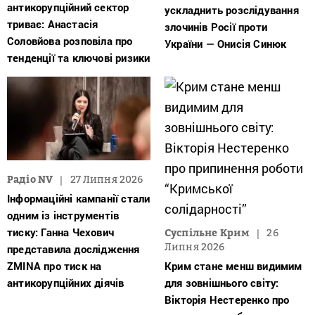
антикорупційний сектор
ускладнить розслідування
триває: Анастасія
злочинів Росії проти
Соловйова розповіла про
України — Онисія Синюк
тенденції та ключові ризики
Радіо NV
27 Липня 2026
Інформаційні кампанії стали
одним із інструментів
тиску: Ганна Чехович
Суспільне Крим
26
Липня 2026
представила дослідження
ZMINA про тиск на
Крим стане менш видимим
антикорупційних діячів
для зовнішнього світу:
Вікторія Нестеренко про