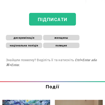
ПІДПИСАТИ
дискримінація
женщины
національна поліція
полиция
Знайшли помилку? Виділіть її та натисніть
Ctrl+Enter або
⌘+Enter.
Події