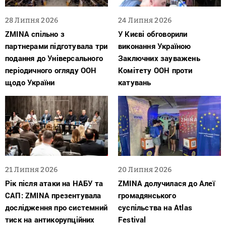
28 Липня 2026
24 Липня 2026
ZMINA спільно з
У Києві обговорили
партнерами підготувала три
виконання Україною
подання до Універсального
Заключних зауважень
періодичного огляду ООН
Комітету ООН проти
щодо України
катувань
21 Липня 2026
20 Липня 2026
Рік після атаки на НАБУ та
ZMINA долучилася до Алеї
САП: ZMINA презентувала
громадянського
дослідження про системний
суспільства на Atlas
тиск на антикорупційних
Festival