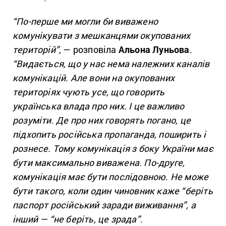
“По-перше ми могли би виважено
комунікувати з мешканцями окупованих
територій”
, — розповіла
Альона Луньова
.
“Видається, що у нас нема належних каналів
комунікацій. Але вони на окупованих
територіях чують усе, що говорить
українська влада про них. І це важливо
розуміти. Де про них говорять погано, це
підхопить російська пропаганда, поширить і
рознесе. Тому комунікація з боку України має
бути максимально виважена. По-друге,
комунікація має бути послідовною. Не може
бути такого, коли один чиновник каже “беріть
паспорт російський заради виживання”, а
інший — “не беріть, це зрада”
.