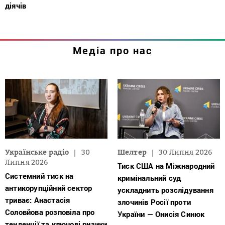
діячів
Медіа про нас
Українське радіо
30
Шелтер
30 Липня 2026
Липня 2026
Тиск США на Міжнародний
Системний тиск на
кримінальний суд
антикорупційний сектор
ускладнить розслідування
триває: Анастасія
злочинів Росії проти
Соловйова розповіла про
України — Онисія Синюк
тенденції та ключові ризики