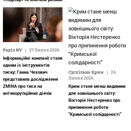
Радіо NV
27 Липня 2026
Інформаційні кампанії стали
одним із інструментів
тиску: Ганна Чехович
Суспільне Крим
26
Липня 2026
представила дослідження
ZMINA про тиск на
Крим стане менш видимим
антикорупційних діячів
для зовнішнього світу:
Вікторія Нестеренко про
припинення роботи
“Кримської солідарності”