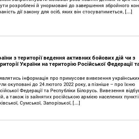
ути розроблені й унормовані до завершення збройного кон
ність дії закону для осіб, яких він стосуватиметься, […]
їни з території ведення активних бойових дій чи з
иторії України на територію Російської Федерації т
з’являтись інформація про примусове вивезення українськи
ли окуповані до 24 лютого 2022 року, а пізніше – про їхню
ійської Федерації та Республіки Білорусь. Вивезення відбу
й, а також із зайнятих російською армією населених пункт
ківської, Сумської, Запорізької, […]