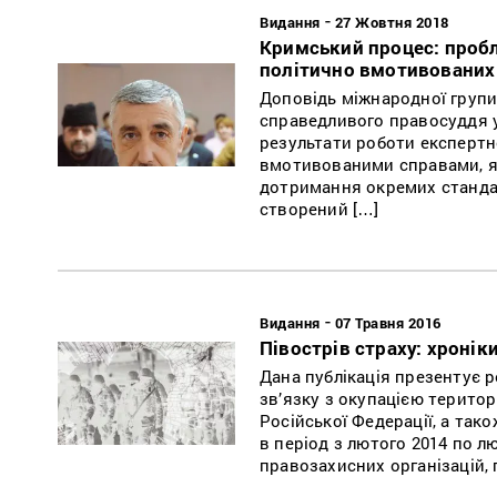
-
Видання
27 Жовтня 2018
Кримський процес: проб
політично вмотивованих
Доповідь міжнародної групи
справедливого правосуддя у
результати роботи експертно
вмотивованими справами, які
дотримання окремих станда
створений […]
-
Видання
07 Травня 2016
Півострів страху: хронік
Дана публікація презентує 
зв’язку з окупацією територ
Російської Федерації, а та
в період з лютого 2014 по л
правозахисних організацій, 