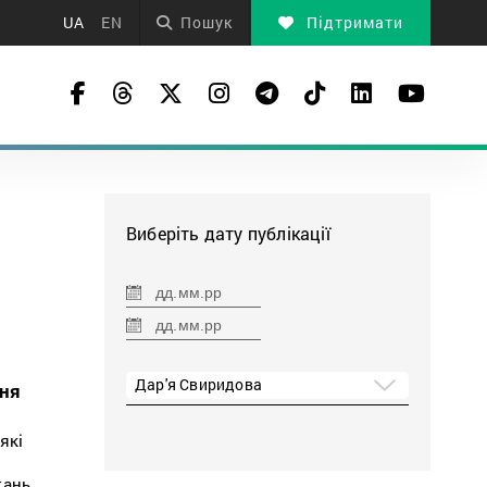
UA
EN
Пошук
Підтримати
Виберіть дату публікації
Дар'я Свиридова
ння
які
тань.