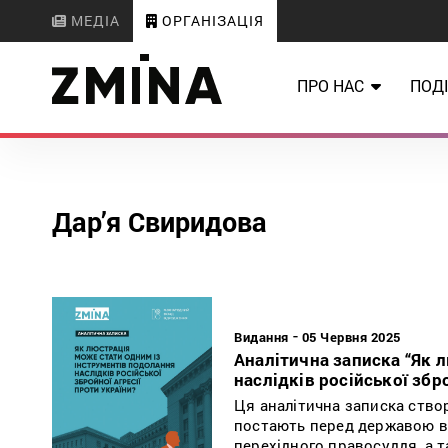
МЕДІА
ОРГАНІЗАЦІЯ
ПРО НАС
ПОДІ
Дар’я Свиридова
-
Видання
05 Червня 2025
Аналітична записка “Як 
наслідків російської збро
Ця аналітична записка ство
постають перед державою в 
перехідного правосуддя, а 