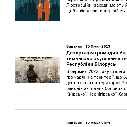
Люстраційні заходи мають б
щоб забезпечити передбачува
-
Видання
16 Січня 2023
Депортація громадян Укра
тимчасово окупованої тер
Республіки Білорусь
З березня 2022 року стала 
громадян на території, що бу
депортацію на територію Рос
районів активних бойових ді
Київської, Чернігівської, Хар
-
Видання
12 Січня 2023