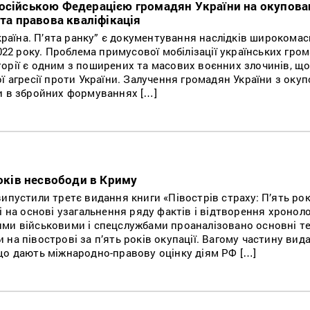
осійською Федерацією громадян України на окупова
 та правова кваліфікація
Україна. П’ята ранку” є документування наслідків широкома
2022 року. Проблема примусової мобілізації українських гро
орії є одним з поширених та масових воєнних злочинів, щ
ї агресії проти України. Залучення громадян України з окуп
и в збройних формуваннях […]
років несвободи в Криму
ипустили третє видання книги «Півострів страху: П’ять рок
 на основі узагальнення ряду фактів і відтворення хроноло
ми військовими і спецслужбами проаналізовано основні те
на півострові за п’ять років окупації. Вагому частину вид
що дають міжнародно-правову оцінку діям РФ […]