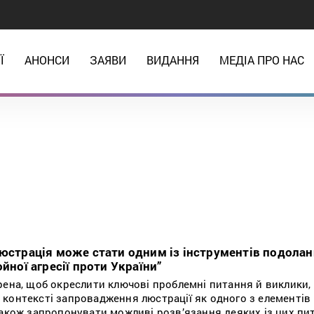
Ї
АНОНСИ
ЗАЯВИ
ВИДАННЯ
МЕДІА ПРО НАС
люстрація може стати одним із інструментів подола
йної агресії проти України”
рена, щоб окреслити ключові проблемні питання й виклики, 
контексті запровадження люстрації як одного з елементів
також запропонувати можливі розв’язання деяких із цих пи