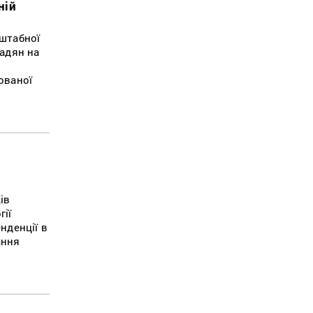
ній
сштабної
мадян на
о
ованої
ів
гії
нденції в
ання