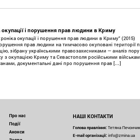
а окупації і порушення прав людини в Криму
хроніка окупації і порушення прав людини в Криму” (2015)
порушення прав людини на тимчасово окуповані території 
ацію, зібрану українськими правозахисниками — аналіз пор
ку з окупацією Криму та Севастополя російськими військам
анами, документальні дані про порушення прав […]
Про нас
НАШІ КОНТАКТИ
Події
Голова правління:
Тетяна Печончи
Анонси
E-mail організації:
info@zmina.ua
Заяви