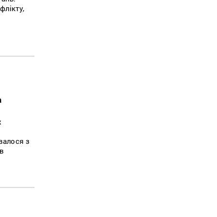
флікту,
а
х
валося з
ів