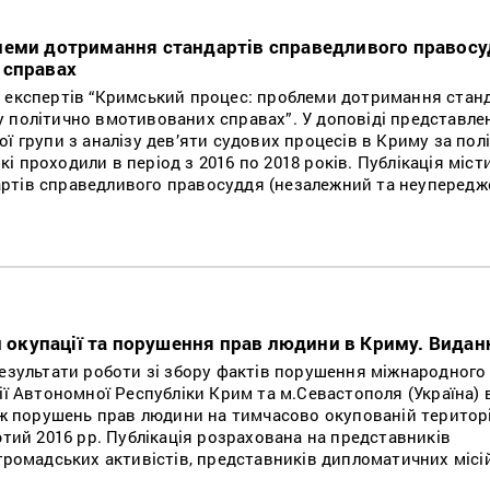
леми дотримання стандартів справедливого правосу
 справах
 експертів “Кримський процес: проблеми дотримання стан
 політично вмотивованих справах”. У доповіді представле
ї групи з аналізу дев’яти судових процесів в Криму за пол
 проходили в період з 2016 по 2018 років. Публікація місти
ртів справедливого правосуддя (незалежний та неупередж
и окупації та порушення прав людини в Криму. Видан
результати роботи зі збору фактів порушення міжнародного
ії Автономної Республіки Крим та м.Севастополя (Україна) 
кож порушень прав людини на тимчасово окупованій територ
ютий 2016 рр. Публікація розрахована на представників
громадських активістів, представників дипломатичних місій