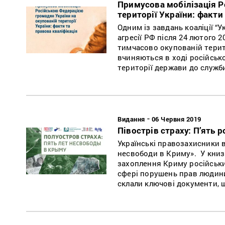
Примусова мобілізація Р
території України: факти
Одним із завдань коаліції “
агресії РФ після 24 лютого 
тимчасово окупованій терит
вчиняються в ході російсько
території держави до служб
-
Видання
06 Червня 2019
Півострів страху: П’ять 
Українські правозахисники в
несвободи в Криму». У книзі
захоплення Криму російськи
сфері порушень прав людини 
склали ключові документи, 