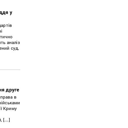
ддя у
дартів
ні
ітично
ть аналіз
ений суд,
ня друге
 права в
військами
ії Криму
, […]