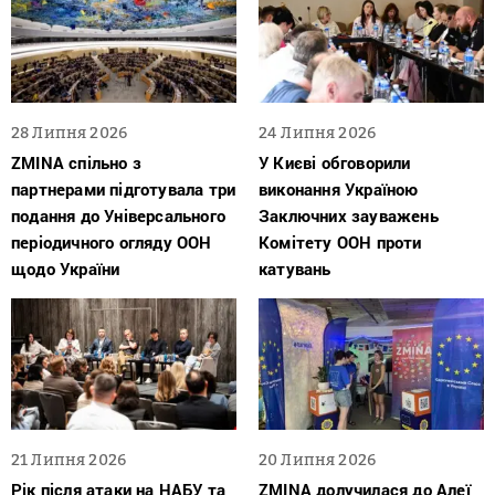
28 Липня 2026
24 Липня 2026
ZMINA спільно з
У Києві обговорили
партнерами підготувала три
виконання Україною
подання до Універсального
Заключних зауважень
періодичного огляду ООН
Комітету ООН проти
щодо України
катувань
21 Липня 2026
20 Липня 2026
Рік після атаки на НАБУ та
ZMINA долучилася до Алеї