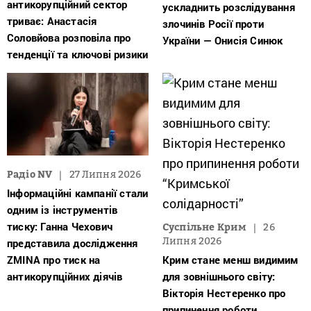
антикорупційний сектор
ускладнить розслідування
триває: Анастасія
злочинів Росії проти
Соловйова розповіла про
України — Онисія Синюк
тенденції та ключові ризики
Радіо NV
27 Липня 2026
Інформаційні кампанії стали
одним із інструментів
тиску: Ганна Чехович
Суспільне Крим
26
Липня 2026
представила дослідження
ZMINA про тиск на
Крим стане менш видимим
антикорупційних діячів
для зовнішнього світу:
Вікторія Нестеренко про
припинення роботи