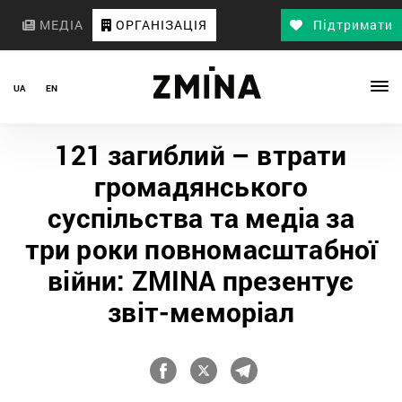
МЕДІА
ОРГАНІЗАЦІЯ
Підтримати
UA
EN
121 загиблий – втрати
громадянського
суспільства та медіа за
три роки повномасштабної
війни: ZMINA презентує
звіт-меморіал