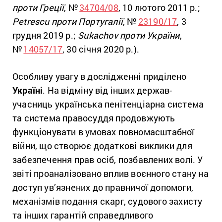
проти Греції
, №
34704/08
, 10 лютого 2011 р.;
Petrescu проти Португалії
, №
23190/17
, 3
грудня 2019 р.;
Sukachov проти України
,
№
14057/17
, 30 січня 2020 р.).
Особливу увагу в дослідженні приділено
Україні
. На відміну від інших держав-
учасниць українська пенітенціарна система
та система правосуддя продовжують
функціонувати в умовах повномасштабної
війни, що створює додаткові виклики для
забезпечення прав осіб, позбавлених волі. У
звіті проаналізовано вплив воєнного стану на
доступ ув’язнених до правничої допомоги,
механізмів подання скарг, судового захисту
та інших гарантій справедливого