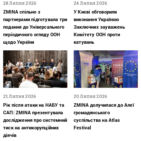
28 Липня 2026
24 Липня 2026
ZMINA спільно з
У Києві обговорили
партнерами підготувала три
виконання Україною
подання до Універсального
Заключних зауважень
періодичного огляду ООН
Комітету ООН проти
щодо України
катувань
21 Липня 2026
20 Липня 2026
Рік після атаки на НАБУ та
ZMINA долучилася до Алеї
САП: ZMINA презентувала
громадянського
дослідження про системний
суспільства на Atlas
тиск на антикорупційних
Festival
діячів