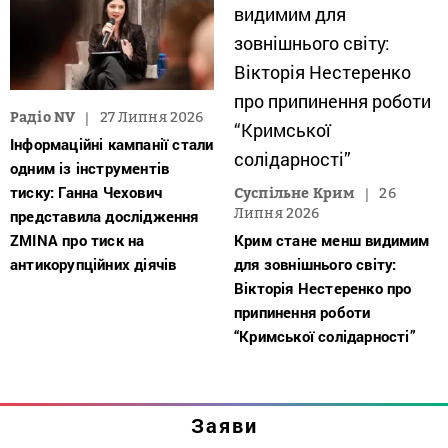
Радіо NV
27 Липня 2026
Інформаційні кампанії стали
одним із інструментів
тиску: Ганна Чехович
Суспільне Крим
26
Липня 2026
представила дослідження
ZMINA про тиск на
Крим стане менш видимим
антикорупційних діячів
для зовнішнього світу:
Вікторія Нестеренко про
припинення роботи
“Кримської солідарності”
Заяви