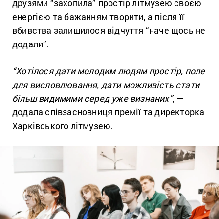
друзями “захопила” простір літмузею своєю
енергією та бажанням творити, а після її
вбивства залишилося відчуття “наче щось не
додали”.
“Хотілося дати молодим людям простір, поле
для висловлювання, дати можливість стати
більш видимими серед уже визнаних”
, —
додала співзасновниця премії та директорка
Харківського літмузею.