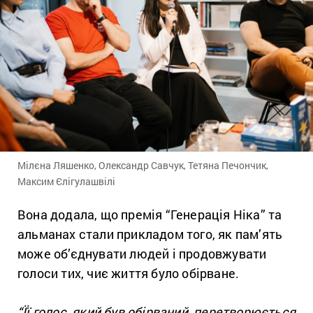
Мілєна Ляшенко, Олександр Савчук, Тетяна Печончик,
Максим Єлігулашвілі
Вона додала, що премія “Генерація Ніка” та
альманах стали прикладом того, як пам’ять
може об’єднувати людей і продовжувати
голоси тих, чиє життя було обірване.
“Її голос, який був обірваний, перетворюється