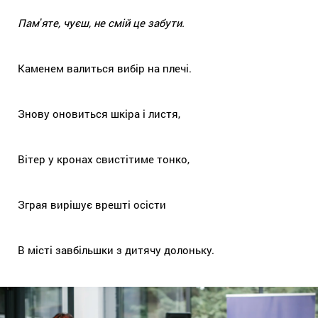
Памʼяте, чуєш, не смій це забути.
Каменем валиться вибір на плечі.
Знову оновиться шкіра і листя,
Вітер у кронах свистітиме тонко,
Зграя вирішує врешті осісти
В місті завбільшки з дитячу долоньку.