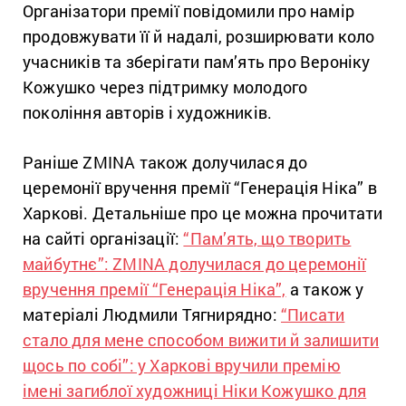
Організатори премії повідомили про намір
продовжувати її й надалі, розширювати коло
учасників та зберігати пам’ять про Вероніку
Кожушко через підтримку молодого
покоління авторів і художників.
Раніше ZMINA також долучилася до
церемонії вручення премії “Генерація Ніка” в
Харкові. Детальніше про це можна прочитати
на сайті організації:
“Пам’ять, що творить
майбутнє”: ZMINA долучилася до церемонії
вручення премії “Генерація Ніка”,
а також у
матеріалі Людмили Тягнирядно:
“Писати
стало для мене способом вижити й залишити
щось по собі”: у Харкові вручили премію
імені загиблої художниці Ніки Кожушко для