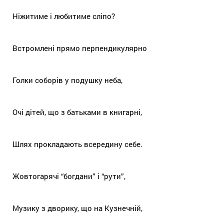
Ніжитиме і любитиме сліпо?
Встромлені прямо перпендикулярно
Голки соборів у подушку неба,
Очі дітей, що з батьками в книгарні,
Шлях прокладають всередину себе.
Жовтогарячі “богдани” і “рути”,
Музику з дворику, що на Кузнечній,