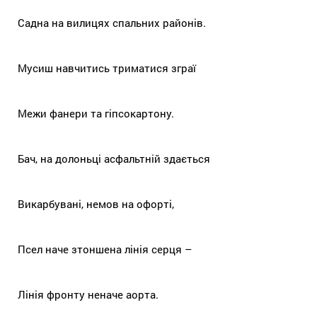
Садна на вилицях спальних районів.
Мусиш навчитись триматися зграї
Межи фанери та гіпсокартону.
Бач, на долоньці асфальтній здається
Викарбувані, немов на офорті,
Псел наче зтоншена лінія серця –
Лінія фронту неначе аорта.