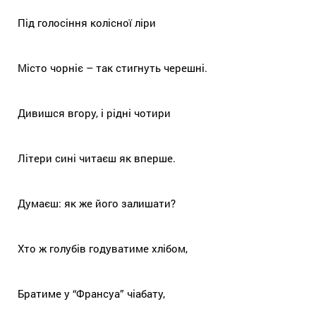
Під голосіння колісної ліри
Місто чорніє – так стигнуть черешні.
Дивишся вгору, і рідні чотири
Літери сині читаєш як вперше.
Думаєш: як же його залишати?
Хто ж голубів годуватиме хлібом,
Братиме у “Франсуа” чіабату,