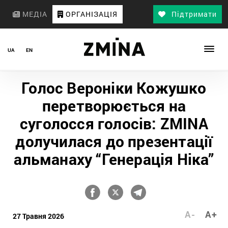
МЕДІА
ОРГАНІЗАЦІЯ
Підтримати
UA
EN
Голос Вероніки Кожушко
перетворюється на
суголосся голосів: ZMINA
долучилася до презентації
альманаху “Генерація Ніка”
A-
A+
27 Травня 2026