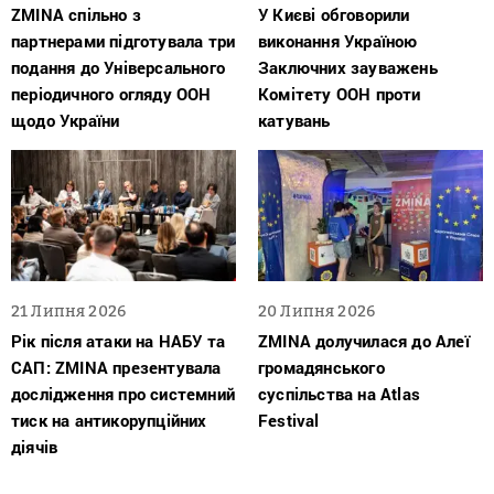
ZMINA спільно з
У Києві обговорили
партнерами підготувала три
виконання Україною
подання до Універсального
Заключних зауважень
періодичного огляду ООН
Комітету ООН проти
щодо України
катувань
21 Липня 2026
20 Липня 2026
Рік після атаки на НАБУ та
ZMINA долучилася до Алеї
САП: ZMINA презентувала
громадянського
дослідження про системний
суспільства на Atlas
тиск на антикорупційних
Festival
діячів