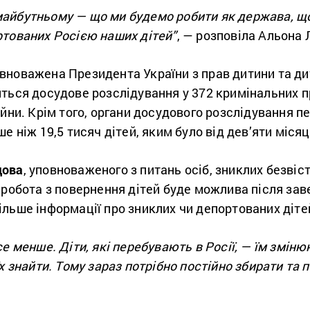
айбутньому — що ми будемо робити як держава, що
ртованих Росією наших дітей”
, — розповіла Альона 
новажена Президента України з прав дитини та дит
иться досудове розслідування у 372 кримінальних
ійни. Крім того, органи досудового розслідування 
е ніж 19,5 тисяч дітей, яким було від дев’яти місяці
дова
, уповноваженого з питань осіб, зниклих безвіс
 робота з повернення дітей буде можлива після заве
льше інформації про зниклих чи депортованих діте
е менше. Діти, які перебувають в Росії, — їм зміню
їх знайти. Тому зараз потрібно постійно збирати та