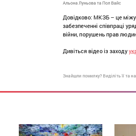
Альона Луньова та Пол Вайс
Довідково: МКЗБ – це міжур
забезпеченні співпраці уряд
війни, порушень прав людин
Дивіться відео із заходу
ук
Знайшли помилку? Виділіть її та н