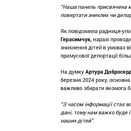
“Наша панель присвячена м
повертати зниклих чи депо
Як повідомила радниця-упов
Герасимчук,
наразі провод
зникнення дітей в умовах в
примусової депортації більш
На думку
Артура Добросер
березня 2024 року, основна
важливо збирати якомога бі
“З часом інформації стає вс
дані, тому нам важко буде 
наших дітей”.