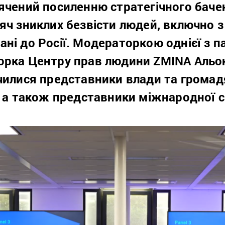
ячений посиленню стратегічного баче
яч зниклих безвісти людей, включно з 
ні до Росії. Модераторкою однієї з п
орка Центру прав людини ZMINA Альо
училися представники влади та грома
, а також представники міжнародної с