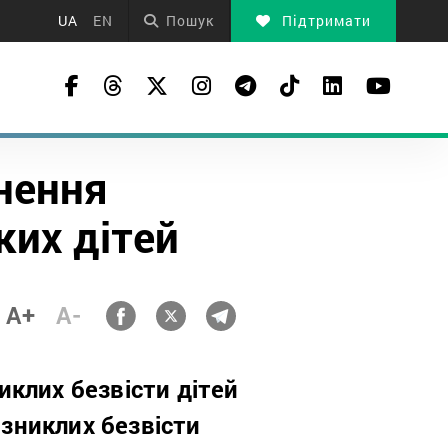
UA
EN
Пошук
Підтримати
рнення
ких дітей
A+
A-
никлих безвісти дітей
 зниклих безвісти