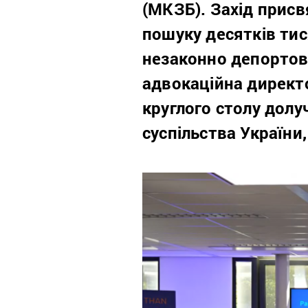
(МКЗБ). Захід присв
пошуку десятків тис
незаконно депортова
адвокаційна директ
круглого столу дол
суспільства України