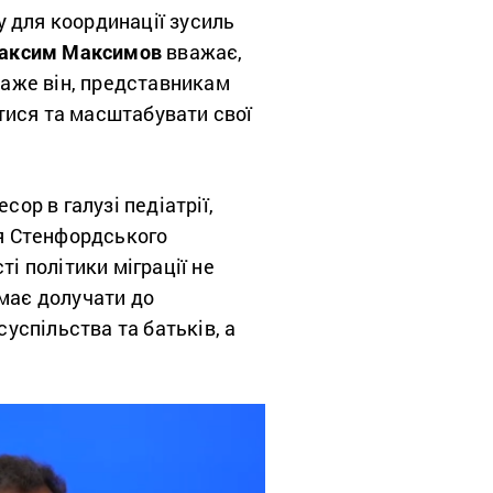
ну для координації зусиль
аксим Максимов
вважає,
 каже він, представникам
тися та масштабувати свої
ор в галузі педіатрії,
’я Стенфордського
і політики міграції не
 має долучати до
суспільства та батьків, а