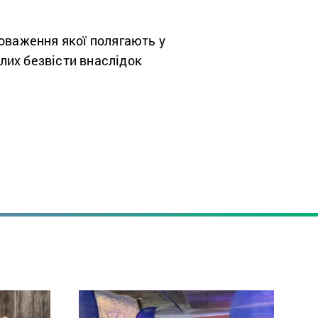
новаження якої полягають у
клих безвісти внаслідок