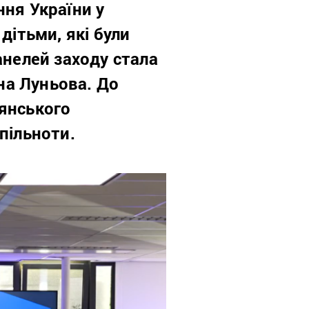
ння України у
дітьми, які були
анелей заходу стала
на Луньова. До
дянського
пільноти.