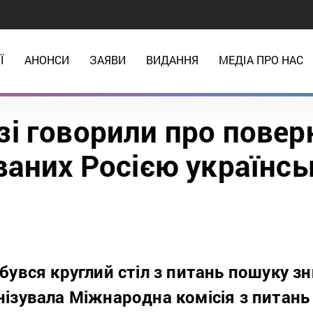
Ї
АНОНСИ
ЗАЯВИ
ВИДАННЯ
МЕДІА ПРО НАС
зі говорили про пове
аних Росією українсь
дбувся круглий стіл з питань пошуку з
анізувала Міжнародна комісія з питань