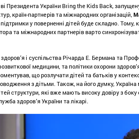
иві Президента України Bring the Kids Back, запуще
тур, країн-партнерів та міжнародних організацій,
М
 підтримки у поверненні дітей буде складно. Тому,
тора та міжнародних партнерів варто синхронізува
здоров’я і суспільства Річарда Е. Бермана та Профес
 розвиткової медицини, та політики охорони здоров
оментував, що розлучати дітей та батьків у контекст
водження з дітьми. Також, на його думку, Україна
тей структури, які вже мають високу довіру з боку 
лужба здоров’я України та лікарі.