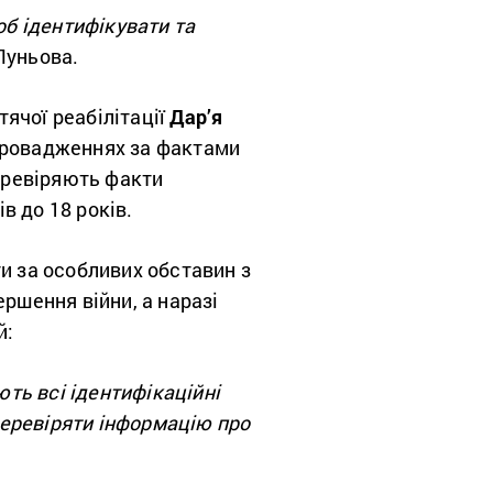
б ідентифікувати та
Луньова.
ячої реабілітації
Дар’я
 провадженнях за фактами
перевіряють факти
в до 18 років.
ти за особливих обставин з
ршення війни, а наразі
й:
ють всі ідентифікаційні
 перевіряти інформацію про