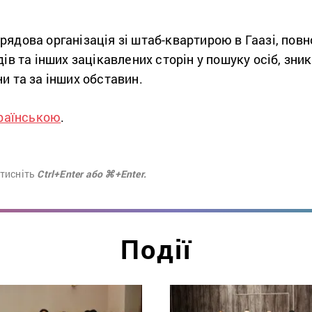
ядова організація зі штаб-квартирою в Гаазі, пов
ів та інших зацікавлених сторін у пошуку осіб, зни
и та за інших обставин.
раїнською
.
атисніть
Ctrl+Enter або ⌘+Enter.
Події