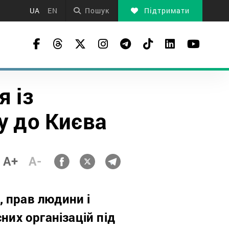
UA
EN
Пошук
Підтримати
я із
у до Києва
A+
A-
 прав людини і
них організацій під