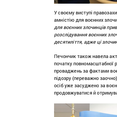
У своєму виступі правозах
амністію для воєнних злочи
для воєнних злочинців прив
розслідування воєнних злоч
десятиліття, адже ці злочи
Печончик також навела акту
початку повномасштабної ро
проваджень за фактами воєн
підозру (переважно заочно)
осіб уже засуджено за воєн
продовжуватися й отримува