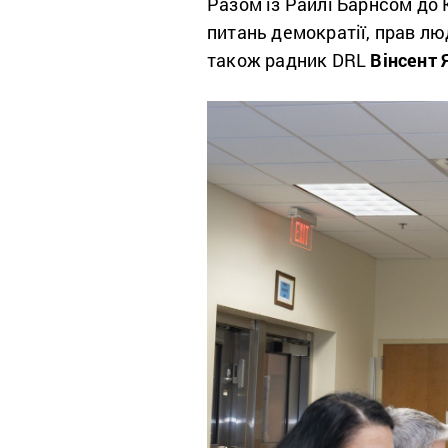
Разом із Райлі Барнсом до 
питань демократії, прав л
також радник DRL
Вінсент 