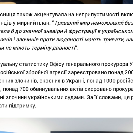
исниця також акцентувала на неприпустимості вклю
нців у мирний план: “
Тривалий мир неможливий без 
ела б до значної зневіри й фрустрації в українсько
инів і злочинів проти людяності мають тривати, на
ни не мають терміну давності
“.
альну статистику Офісу генерального прокурора Укр
сійської збройної агресії зареєстровано понад 20
них злочинів, скоєних в Україні, понад 1000 росій
, понад 700 обвинувальних актів скеровано прокура
ні злочини українськими судами. За її словами, ця
ти підтримку.