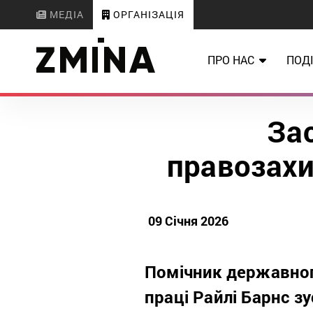
МЕДІА
ОРГАНІЗАЦІЯ
ПРО НАС
ПОДІ
Зас
правозахи
09 Січня 2026
Помічник державног
праці Райлі Барнс з