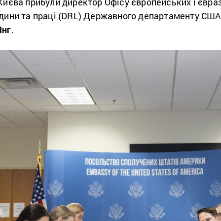
Києва прибули директор Офісу європейських і євра
юдини та праці (DRL) Державного департаменту СШ
Янг
.