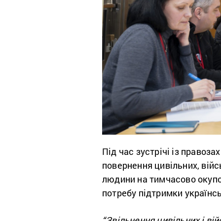
Під час зустрічі із правоз
повернення цивільних, війс
людини на тимчасово окупов
потребу підтримки українсь
“Звільнення цивільних і ві