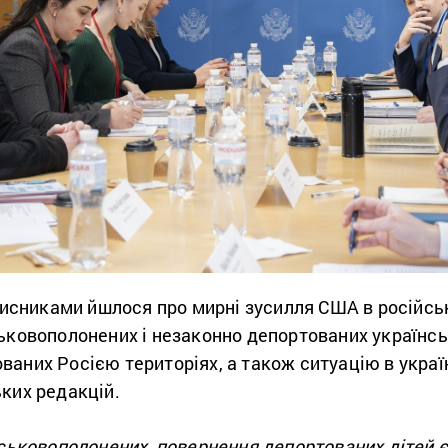
ахисниками йшлося про мирні зусилля США в російськ
ьковополонених і незаконно депортованих українсь
аних Росією територіях, а також ситуацію в украї
ких редакцій.
йськовополонених, повернення депортованих дітей 