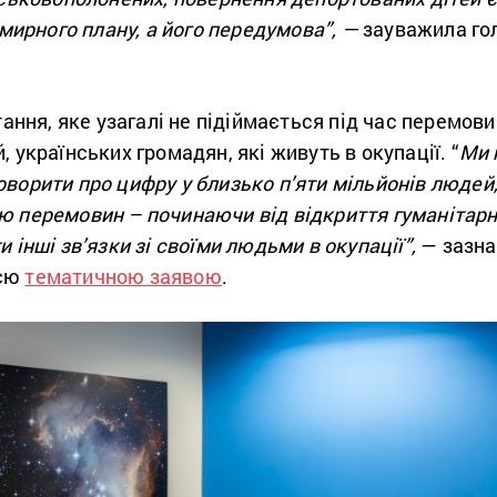
 мирного плану, а його передумова”, —
зауважила го
итання, яке узагалі не підіймається під час перемов
 українських громадян, які живуть в окупації. “
Ми 
ворити про цифру у близько п’яти мільйонів людей,
 перемовин – починаючи від відкриття гуманітарни
 інші зв’язки зі своїми людьми в окупації”,
— зазна
ією
тематичною заявою
.