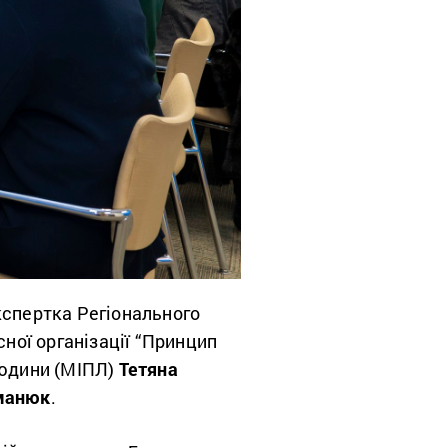
експертка Регіонального
ної організації “Принцип
людини (МІПЛ)
Тетяна
манюк
.