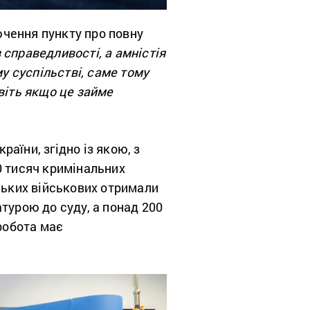
чення пункту про повну
справедливості, а амністія
му суспільстві, саме тому
віть якщо це займе
аїни, згідно із якою, з
0 тисяч кримінальних
ських військових отримали
турою до суду, а понад 200
 робота має