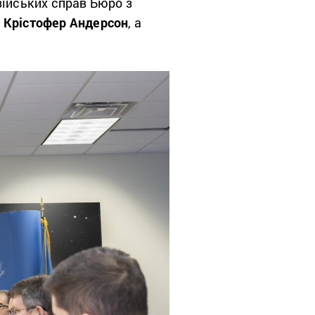
зійських справ Бюро з
А
Крістофер Андерсон
, а