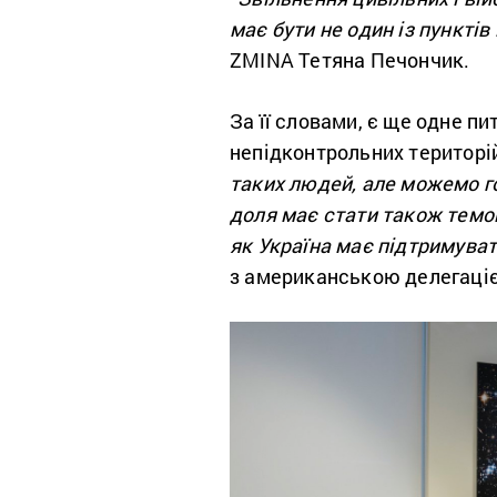
має бути не один із пунктів
ZMINA Тетяна Печончик.
За її словами, є ще одне п
непідконтрольних територій,
таких людей, але можемо го
доля має стати також темою
як Україна має підтримувати
з американською делегац