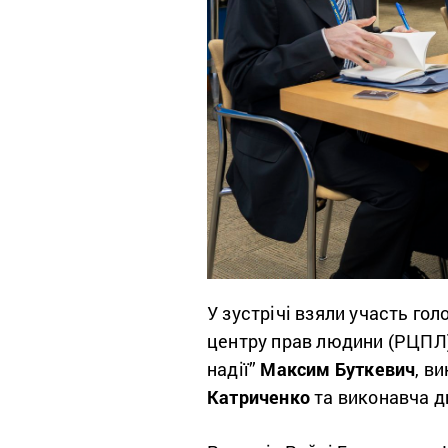
У зустрічі взяли участь г
центру прав людини (РЦПЛ
надії”
Максим Буткевич
, в
Катриченко
та виконавча д