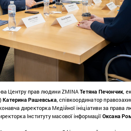
олова Центру прав людини ZMINA
Тетяна Печончик
, 
)
Катерина Рашевська
, співкоординатор правозахис
иконавча директорка Медійної ініціативи за права 
иректорка Інституту масової інформації
Оксана Ро