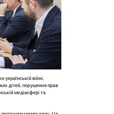
о-українській війні,
ких дітей, порушення прав
нській медіасфері та
є питанням номер один. Це