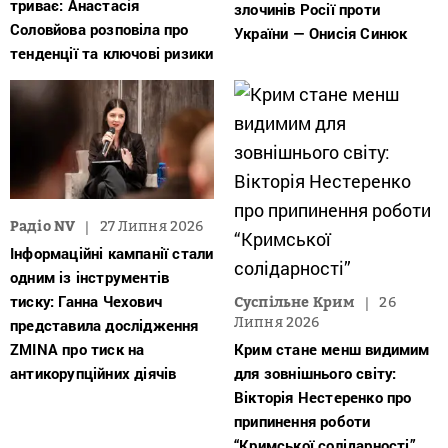
триває: Анастасія
злочинів Росії проти
Соловйова розповіла про
України — Онисія Синюк
тенденції та ключові ризики
Радіо NV
27 Липня 2026
Інформаційні кампанії стали
одним із інструментів
тиску: Ганна Чехович
Суспільне Крим
26
Липня 2026
представила дослідження
ZMINA про тиск на
Крим стане менш видимим
антикорупційних діячів
для зовнішнього світу:
Вікторія Нестеренко про
припинення роботи
“Кримської солідарності”