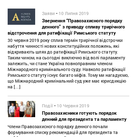
-
Заяви
10 Липня 2019
Звернення “Правозахисного порядку
денного” з приводу спливу трирічного
відстрочення для ратифікації Римського статуту
30 червня 2019 року сплив термін трирічної відстрочки
набуття чинності нових конституційних положень, які
відкривають шлях до ратифікації Римського статуту.
Таким чином, на сьогодні виключно від волі парламенту
залежить, чи стане Україна повноправним членом
Міжнародного кримінального суду. Навколо ратифікації
Римського статуту існує багато міфів. Тому ми нагадуємо,
що Міжнародний кримінальний суд уже має юрисдикцію
на […]
-
Події
10 Червня 2019
Правозахисники готують порядок
денний для президента та парламенту
Члени Правозахисного порядку денного почали
формування списку рекомендацій для президента та