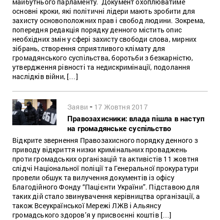
майбутнього парламенту. Документ охоплюватиме
основні кроки, які політичні лідери мають зробити для
захисту основоположних прав і свобод людини. Зокрема,
попередня редакція порядку денного містить опис
необхідних змін у сфері захисту свободи слова, мирних
зібрань, створення сприятливого клімату для
громадянського суспільства, боротьби з безкарністю,
утвердження рівності та недискримінації, подолання
наслідків війни, […]
-
Заяви
17 Жовтня 2017
Правозахисники: влада пішла в наступ
на громадянське суспільство
Відкрите звернення Правозахисного порядку денного з
приводу відкриття низки кримінальних проваджень
проти громадських організацій та активістів 11 жовтня
слідчі Національної поліції та Генеральної прокуратури
провели обшук та вилучення документів із офісу
Благодійного Фонду “Пацієнти України”. Підставою для
таких дій стало звинувачення керівництва організації, а
також Всеукраїнської Мережі ЛЖВ і Альянсу
громадського здоров’я у присвоєнні коштів […]