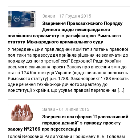
-
Заяви
17 Грудня 2015
Звернення Правозахисного Порядку
Денного щодо невиправданого
зволікання парламенту із ратифікацією Римського
статуту Міжнародного кримінального суду
У переддень Дня прав людини Комітет з питань правової
політики та правосуддя прийняв рішення не включати до
порядку денного третьої сесії Верховної Ради України
восьмого скликання проект Закону про внесення змін до
статті 124 Конституції України (щодо визнання положень
Римського статуту) р.н. 1788. Законопроект 1788 вносить
одне речення техніко-юридичного характеру до
Конституції України, що усуває правові перепони на […]
-
Заяви
01 Липня 2015
Звернення платформи “Правозахисний
порядок денний” з приводу проекту
закону №2166 про переселенців
Голові Верховної Ради України Гройсману В. Б. Головам