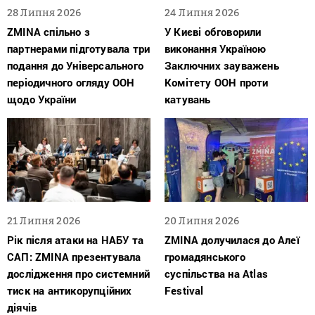
28 Липня 2026
24 Липня 2026
ZMINA спільно з
У Києві обговорили
партнерами підготувала три
виконання Україною
подання до Універсального
Заключних зауважень
періодичного огляду ООН
Комітету ООН проти
щодо України
катувань
21 Липня 2026
20 Липня 2026
Рік після атаки на НАБУ та
ZMINA долучилася до Алеї
САП: ZMINA презентувала
громадянського
дослідження про системний
суспільства на Atlas
тиск на антикорупційних
Festival
діячів