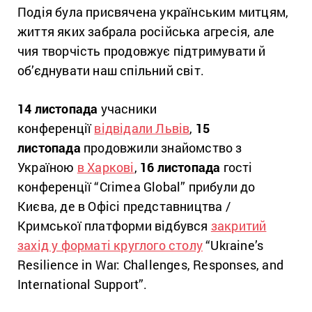
Подія була присвячена українським митцям,
життя яких забрала російська агресія, але
чия творчість продовжує підтримувати й
об’єднувати наш спільний світ.
14 листопада
учасники
конференції
відвідали Львів
,
15
листопада
продовжили знайомство з
Україною
в Харкові
,
16 листопада
гості
конференції “Crimea Global” прибули до
Києва, де в Офісі представництва /
Кримської платформи відбувся
закритий
захід у форматі круглого столу
“Ukraine’s
Resilience in War: Challenges, Responses, and
International Support”.