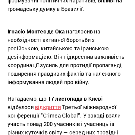
формуванні політичних наративів, впливі на
громадську думку в Бразилії.
Ігнасіо Монтес де Ока
наголосив на
необхідності активної боротьби з
російською, китайською та іранською
дезінформацією. Він підкреслив важливість
координації зусиль для протидії пропаганді,
поширення правдивих фактів та належного
інформування людей про війну.
Нагадаємо, що
17 листопада
в Києві
відбулося
відкриття
Третьої міжнародної
конференції “Crimea Global”. У заході взяли
участь понад 200 учасників і учасниць із
різних куточків світу — серед них провідні