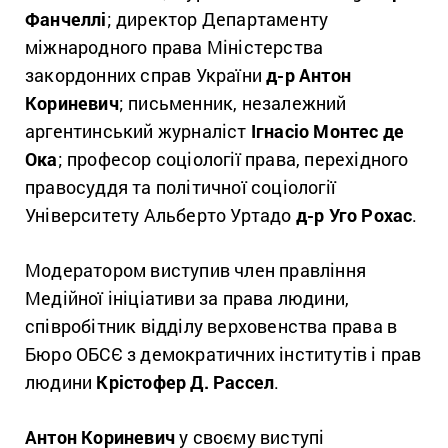
Фанчеллі
; директор Департаменту
міжнародного права Міністерства
закордонних справ України
д-р Антон
Кориневич
; письменник, незалежний
аргентинський журналіст
Ігнасіо Монтес де
Ока
; професор соціології права, перехідного
правосуддя та політичної соціології
Університету Альберто Уртадо
д-р Уго Рохас
.
Модератором виступив член правління
Медійної ініціативи за права людини,
співробітник відділу верховенства права в
Бюро ОБСЄ з демократичних інститутів і прав
людини
Крістофер Д. Рассел
.
Антон Кориневич
у своєму виступі