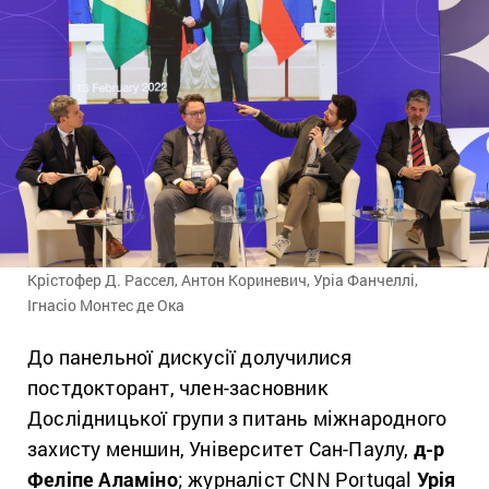
Крістофер Д. Рассел, Антон Кориневич, Уріа Фанчеллі,
Ігнасіо Монтес де Ока
До панельної дискусії долучилися
постдокторант, член-засновник
Дослідницької групи з питань міжнародного
захисту меншин, Університет Сан-Паулу,
д-р
Феліпе Аламіно
; журналіст CNN Portugal
Урія