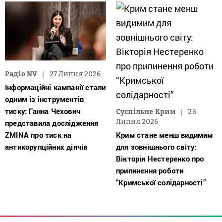
Радіо NV
27 Липня 2026
Інформаційні кампанії стали
одним із інструментів
тиску: Ганна Чехович
Суспільне Крим
26
Липня 2026
представила дослідження
ZMINA про тиск на
Крим стане менш видимим
антикорупційних діячів
для зовнішнього світу:
Вікторія Нестеренко про
припинення роботи
“Кримської солідарності”