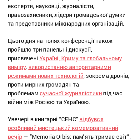
експерти, науковці, журналісти,
правозахисники, лідери громадської думки
та представники міжнародних організацій.
Цього дня на полях конференції також
пройшло три панельні дискусії,
присвячені
Україні, Криму та глобальному
виміру
,
використанню авторитарними
режимами нових технологій
, зокрема дронів,
проти мирних громадян та
проблемам
сучасної журналістики
під час
війни між Росією та Україною.
Увечері в книгарні “СЕНС”
відбувся
особливий мистецький комеморативний
вечір
— “Memoria Orbis: пам’ять тримає світ”.