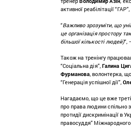
тренер
Володимир Азін
, ек
активної реабілітації “ГАР”
“
Важливо зрозуміти, що уні
це організація простору та
більшої кількості людей)
“,
Також на тренінгу працюв
“Соціальна дія”,
Галина Циг
Фурманова
, волонтерка, щ
“Генерація успішної дії”,
Ол
Нагадаємо, що це вже третій
про права людини спільно з 
протидії дискримінації в У
правосуддя” Міжнародного