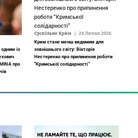
Суспільне Крим
26 Липня 2026
Крим стане менш видимим для
 одним із
зовнішнього світу: Вікторія
Чехович
Нестеренко про припинення роботи
ZMINA про
“Кримської солідарності”
чів