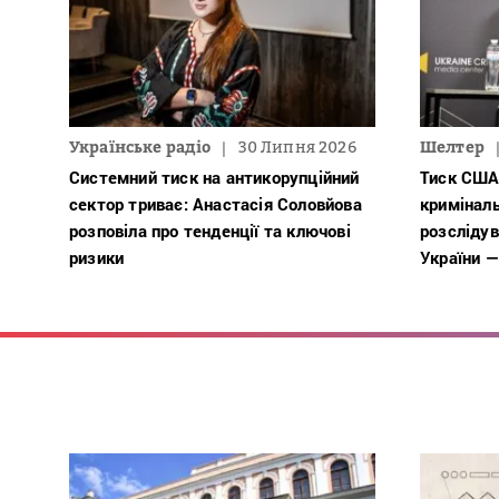
Українське радіо
30 Липня 2026
Шелтер
Системний тиск на антикорупційний
Тиск США
сектор триває: Анастасія Соловйова
кримінал
розповіла про тенденції та ключові
розслідув
ризики
України —