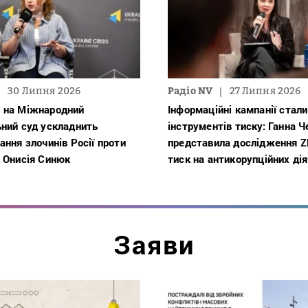
30 Липня 2026
Радіо NV
27 Липня 2026
 на Міжнародний
Інформаційні кампанії стали
ьний суд ускладнить
інструментів тиску: Ганна 
ання злочинів Росії проти
представила дослідження 
 Онисія Синюк
тиск на антикорупційних дія
Заяви