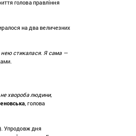
риття голова правління
биралося на два величезних
з нею стикалася. Я сама —
дами.
і не хвороба людини,
сеновська
, голова
). Упродовж дня