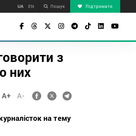
UA
EN
Пошук
Підтримати
говорити з
о них
A+
A-
 журналісток на тему