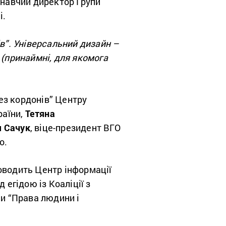
конавчий директор Групи
і.
в”. Універсальний дизайн –
 (принаймні, для якомога
ез кордонів” Центру
раїни,
Тетяна
я Сачук
, віце-президент ВГО
о.
проводить Центр інформації
 егідою із Коаліції з
ми “Права людини і