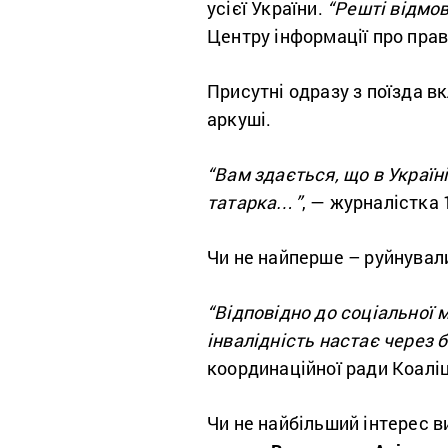
усієї України.
“Решті відмов
Центру інформації про пра
Присутні одразу з поїзда в
аркуші.
“Вам здається, що в Україн
татарка…”
, — журналістка
Чи не найперше – руйнувал
“Відповідно до соціальної м
інвалідність настає через б
координаційної ради Коаліці
Чи не найбільший інтерес в