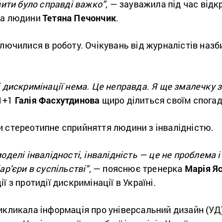
ити було справді важко”
, — зауважила під час відк
ва людини
Тетяна Печончик
.
ключилися в роботу. Очікувань від журналістів наз
і дискримінації нема. Це неправда. Я ще змалечку 
 1+1
Галія Фасхутдинова
щиро ділиться своїм спога
и стереотипне сприйняття людини з інвалідністю.
оделі інвалідності, інвалідність — це не проблема 
ар’єри в суспільстві”,
— пояснює тренерка
Марія Я
ї з протидії дискримінації в Україні.
икликала інформація про універсальний дизайн (УД