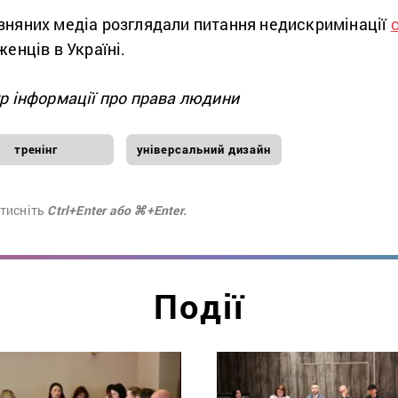
зняних медіа розглядали питання недискримінації
женців в Україні.
тр інформації про права людини
тренінг
універсальний дизайн
атисніть
Ctrl+Enter або ⌘+Enter.
Події