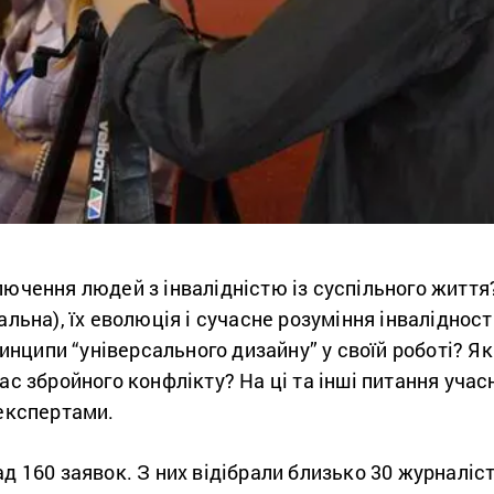
лючення людей з інвалідністю із суспільного життя
альна), їх еволюція і сучасне розуміння інвалідності
ципи “універсального дизайну” у своїй роботі? Як
ас збройного конфлікту? На ці та інші питання учас
 експертами.
д 160 заявок. З них відібрали близько 30 журналіст