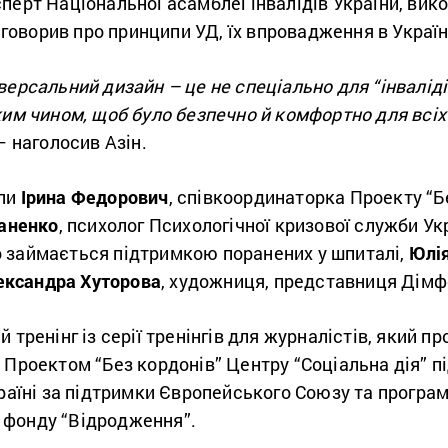
сперт Національної асамблеї інвалідів України, ви
, говорив про принципи УД, їх впровадження в Україн
версальний дизайн – це не спеціально для “інваліді
ким чином, щоб було безпечно й комфортно для всіх
 — наголосив Азін.
али
Ірина Федорович
, співкоординаторка Проекту “Б
аненко
, психолог Психологічної кризової служби Ук
о займається підтримкою поранених у шпиталі,
Юлі
ександра Хуторова
, художниця, представниця Дімф
 тренінг із серії тренінгів для журналістів, який 
Проектом “Без кордонів” Центру “Соціальна дія” під
країні за підтримки Європейського Союзу та програ
 фонду “Відродження”.