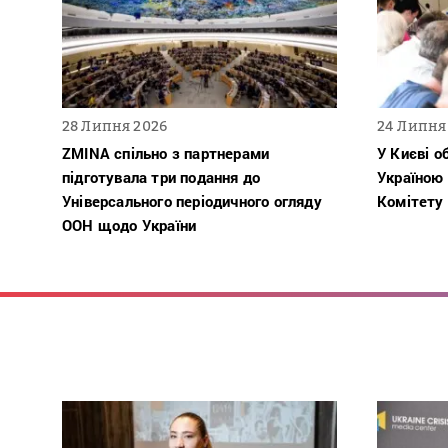
28 Липня 2026
24 Липня
ZMINA спільно з партнерами
У Києві о
підготувала три подання до
Україною
Універсального періодичного огляду
Комітету
ООН щодо України