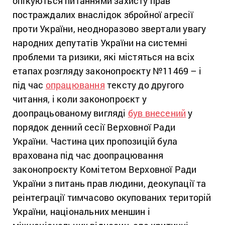
опікуються питаннями захисту прав
постраждалих внаслідок збройної агресії
проти України, неодноразово звертали увагу
народних депутатів України на системні
проблеми та ризики, які містяться на всіх
етапах розгляду законопроєкту №11469 – і
під час
опрацювання
тексту до другого
читання, і коли законопроєкт у
доопрацьованому вигляді
був внесений
у
порядок денний сесії Верховної Ради
України. Частина цих пропозицій була
врахована під час доопрацювання
законопроєкту Комітетом Верховної Ради
України з питань прав людини, деокупації та
реінтеграції тимчасово окупованих територій
України, національних меншин і