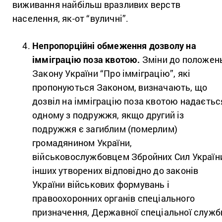
виживання найбільш вразливих верств
населення, як-от “вуличні”.
Непропорційні обмеження дозволу на
імміграцію поза квотою.
Зміни до положен
Закону України “Про імміграцію”, які
пропонуються Законом, визначають, що
дозвіл на імміграцію поза квотою надаєтьс
одному з подружжя, якщо другий із
подружжя є загиблим (померлим)
громадянином України,
військовослужбовцем Збройних Сил Україн
інших утворених відповідно до законів
України військових формувань і
правоохоронних органів спеціального
призначення, Державної спеціальної служб