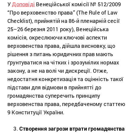
У
Доповіді
Венеційської комісії № 512/2009
“Про верховенство права” (The Rule of Law
Checklist), прийнятій на 86-й пленарній сесії
25–26 березня 2011 року), Венеційська
комісія, окреслюючи ключові аспекти
верховенства права, дійшла висновку, що
рішення з питань юридичних прав мають
ґрунтуватися на чітких і зрозумілих нормах
закону, а не на волі чи дискреції. Отже,
недостатня конкретизація та оцінність такої
підстави для відмови в прийнятті до
громадянства суперечить принципу
верховенства права, передбаченому статтею
9 Конституції України.
Створення загрози втрати громадянства