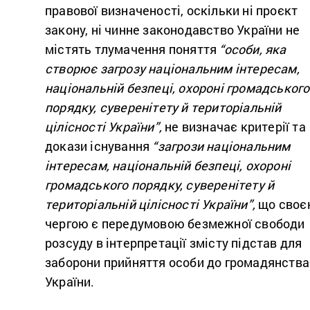
правової визначеності, оскільки ні проєкт
закону, ні чинне законодавство України не
містять тлумачення поняття
“особи, яка
створює загрозу національним інтересам,
національній безпеці, охороні громадського
порядку, суверенітету й територіальній
цілісності України”,
не визначає критерії та
докази існування
“загрози національним
інтересам, національній безпеці, охороні
громадського порядку, суверенітету й
територіальній цілісності України”,
що своє
чергою є передумовою безмежної свободи
розсуду в інтерпретації змісту підстав для
заборони прийняття особи до громадянства
України.