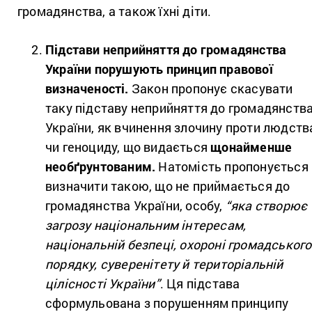
громадянства, а також їхні діти.
Підстави неприйняття до громадянства
України порушують принцип правової
визначеності.
Закон пропонує скасувати
таку підставу неприйняття до громадянств
України, як вчинення злочину проти людств
чи геноциду, що видається
щонайменше
необґрунтованим.
Натомість пропонується
визначити такою, що не приймається до
громадянства України, особу,
“яка створює
загрозу національним інтересам,
національній безпеці, охороні громадського
порядку, суверенітету й територіальній
цілісності України”
. Ця підстава
сформульована з порушенням принципу