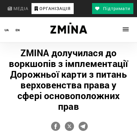
МЕДІА
ОРГАНІЗАЦІЯ
Підтримати
UA
EN
ZMINA долучилася до
воркшопів з імплементації
Дорожньої карти з питань
верховенства права у
сфері основоположних
прав