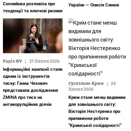
Соловйова розповіла про
України — Онисія Синюк
тенденції та ключові ризики
Радіо NV
27 Липня 2026
Інформаційні кампанії стали
одним із інструментів
тиску: Ганна Чехович
Суспільне Крим
26
Липня 2026
представила дослідження
ZMINA про тиск на
Крим стане менш видимим
антикорупційних діячів
для зовнішнього світу:
Вікторія Нестеренко про
припинення роботи
“Кримської солідарності”