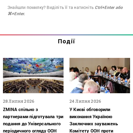
Знайшли помилку? Виділіть її та натисніть
Ctrl+Enter або
⌘+Enter.
Події
28 Липня 2026
24 Липня 2026
ZMINA спільно з
У Києві обговорили
партнерами підготувала три
виконання Україною
подання до Універсального
Заключних зауважень
періодичного огляду ООН
Комітету ООН проти