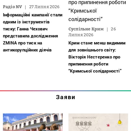
Радіо NV
27 Липня 2026
Інформаційні кампанії стали
одним із інструментів
тиску: Ганна Чехович
Суспільне Крим
26
Липня 2026
представила дослідження
ZMINA про тиск на
Крим стане менш видимим
антикорупційних діячів
для зовнішнього світу:
Вікторія Нестеренко про
припинення роботи
“Кримської солідарності”
Заяви