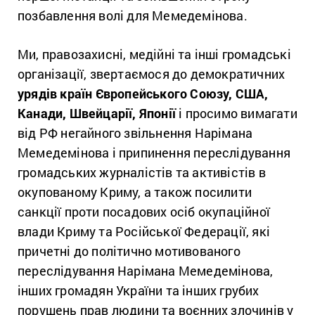
позбавлення волі для Мемедемінова.
Ми, правозахисні, медійні та інші громадські
організації, звертаємося до демократичних
урядів країн Європейського Союзу, США,
Канади, Швейцарії, Японії
і просимо вимагати
від РФ негайного звільнення Нарімана
Мемедемінова і припинення переслідування
громадських журналістів та активістів в
окупованому Криму, а також посилити
санкції проти посадових осіб окупаційної
влади Криму та Російської Федерації, які
причетні до політично мотивованого
переслідування Нарімана Мемедемінова,
інших громадян України та інших грубих
порушень прав людини та воєнних злочинів у