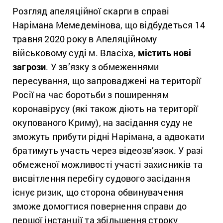
Розгляд апеляційної скарги в справі
Нарімана Мемедемінова, що відбудеться 14
травня 2020 року в Апеляційному
військовому суді м. Власіха,
містить нові
загрози
. У зв’язку з обмеженнями
пересування, що запроваджені на території
Росії на час боротьби з поширенням
коронавірусу (які також діють на території
окупованого Криму), на засідання суду не
зможуть прибути рідні Нарімана, а адвокати
братимуть участь через відеозв’язок.
У разі
обмеженої можливості участі захисників та
висвітлення перебігу судового засідання
існує ризик, що сторона обвинувачення
зможе домогтися повернення справи до
першої інстанції та збільшення строку