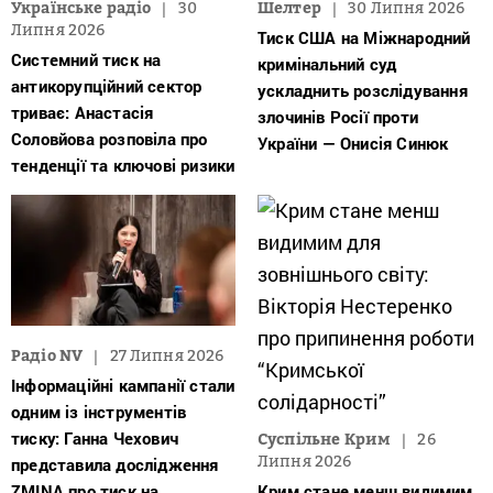
Українське радіо
30
Шелтер
30 Липня 2026
Липня 2026
Тиск США на Міжнародний
Системний тиск на
кримінальний суд
антикорупційний сектор
ускладнить розслідування
триває: Анастасія
злочинів Росії проти
Соловйова розповіла про
України — Онисія Синюк
тенденції та ключові ризики
Радіо NV
27 Липня 2026
Інформаційні кампанії стали
одним із інструментів
тиску: Ганна Чехович
Суспільне Крим
26
Липня 2026
представила дослідження
ZMINA про тиск на
Крим стане менш видимим