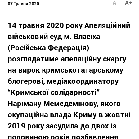
A-
A+
07 Травня 2020
14 травня 2020 року Апеляційний
військовий суд м. Власіха
(Російська Федерація)
розглядатиме апеляційну скаргу
на вирок кримськотатарському
блогерові, медіакоординатору
“Кримської солідарності”
Наріману Мемедемінову, якого
окупаційна влада Криму в жовтні
2019 року засудила до двох із
половиною років позбавлення