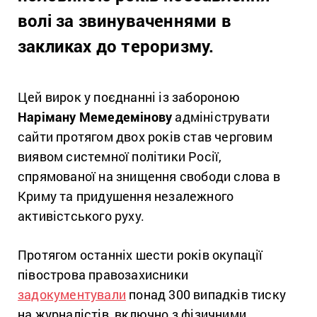
волі за звинуваченнями в
закликах до тероризму.
Цей вирок у поєднанні із забороною
Наріману Мемедемінову
адмініструвати
сайти протягом двох років став черговим
виявом системної політики Росії,
спрямованої на знищення свободи слова в
Криму та придушення незалежного
активістського руху.
Протягом останніх шести років окупації
півострова правозахисники
задокументували
понад 300 випадків тиску
на журналістів, включно з фізичними