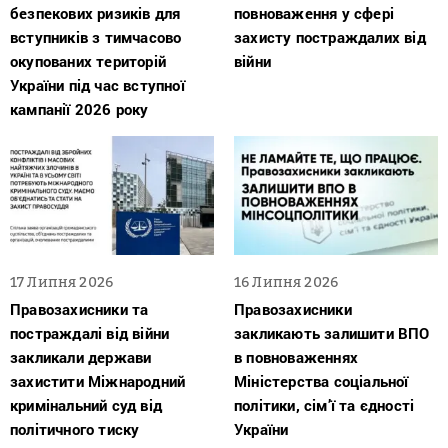
безпекових ризиків для
повноваження у сфері
вступників з тимчасово
захисту постраждалих від
окупованих територій
війни
України під час вступної
кампанії 2026 року
17 Липня 2026
16 Липня 2026
Правозахисники та
Правозахисники
постраждалі від війни
закликають залишити ВПО
закликали держави
в повноваженнях
захистити Міжнародний
Міністерства соціальної
кримінальний суд від
політики, сім’ї та єдності
політичного тиску
України