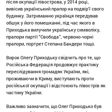
після окупації півострова, у 2014 році,
вивісив український прапор на подвір’ї свого
будинку. Затриманню українця передував
обшук у його помешканні, під час якого в
Приходька вилучили українську символіку,
прапори партії “Свобода”, червоно-чорні
прапори, портрет Степана Бандери тощо.
Вирок Олегу Приходьку свідчить про те, що
Російська Федерація продовжує практику
переслідування громадян України, які,
проживаючи в Криму, виступають проти
російської окупації і відстоюють півострів як
частину України.
Важливо зазначити, що Олег Приходько був