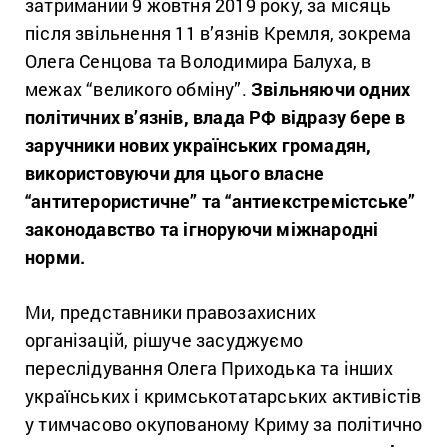
затриманий 9 жовтня 2019 року, за місяць
після звільнення 11 в’язнів Кремля, зокрема
Олега Сенцова та Володимира Балуха, в
межах “великого обміну”.
Звільняючи одних
політичних в’язнів, влада РФ відразу бере в
заручники нових українських громадян,
використовуючи для цього власне
“антитерористичне” та “антиекстремістське”
законодавство та ігноруючи міжнародні
норми.
Ми, представники правозахисних
організацій, рішуче засуджуємо
переслідування Олега Приходька та інших
українських і кримськотатарських активістів
у тимчасово окупованому Криму за політично