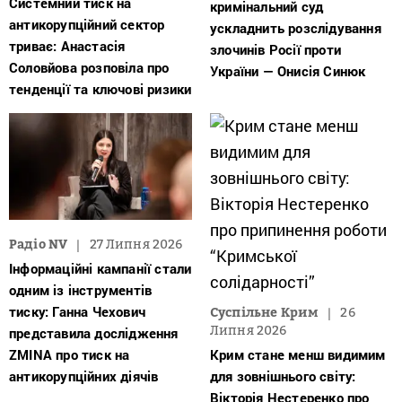
Системний тиск на
кримінальний суд
антикорупційний сектор
ускладнить розслідування
триває: Анастасія
злочинів Росії проти
Соловйова розповіла про
України — Онисія Синюк
тенденції та ключові ризики
Радіо NV
27 Липня 2026
Інформаційні кампанії стали
одним із інструментів
тиску: Ганна Чехович
Суспільне Крим
26
Липня 2026
представила дослідження
ZMINA про тиск на
Крим стане менш видимим
антикорупційних діячів
для зовнішнього світу:
Вікторія Нестеренко про