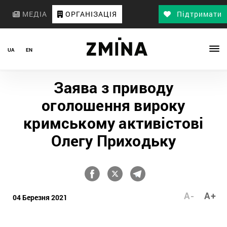
МЕДІА
ОРГАНІЗАЦІЯ
Підтримати
UA
EN
Заява з приводу
оголошення вироку
кримському активістові
Олегу Приходьку
A-
A+
04 Березня 2021