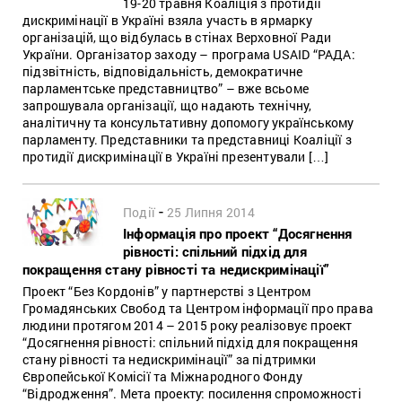
19-20 травня Коаліція з протидії
дискримінації в Україні взяла участь в ярмарку
організацій, що відбулась в стінах Верховної Ради
України. Організатор заходу – програма USAID “РАДА:
підзвітність, відповідальність, демократичне
парламентське представництво” – вже всьоме
запрошувала організації, що надають технічну,
аналітичну та консультативну допомогу українському
парламенту. Представники та представниці Коаліції з
протидії дискримінації в Україні презентували […]
-
Події
25 Липня 2014
Інформація про проект “Досягнення
рівності: спільний підхід для
покращення стану рівності та недискримінації”
Проект “Без Кордонів” у партнерстві з Центром
Громадянських Свобод та Центром інформації про права
людини протягом 2014 – 2015 року реалізовує проект
“Досягнення рівності: спільний підхід для покращення
стану рівності та недискримінації” за підтримки
Європейської Комісії та Міжнародного Фонду
“Відродження”. Мета проекту: посилення спроможності