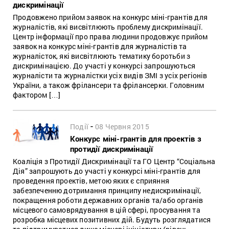
дискримінації
Продовжено прийом заявок на конкурс міні-грантів для
журналістів, які висвітлюють проблему дискримінації.
Центр інформації про права людини продовжує прийом
заявок на конкурс міні-грантів для журналістів та
журналісток, які висвітлюють тематику боротьби з
дискримінацією. До участі у конкурсі запрошуються
журналісти та журналістки усіх видів ЗМІ з усіх регіонів
України, а також фрілансери та фрілансерки. Головним
фактором […]
-
Події
08 Червня 2015
Конкурс міні-грантів для проектів з
протидії дискримінації
Коаліція з Протидії Дискримінації та ГО Центр “Соціальна
Дія” запрошують до участі у конкурсі міні-грантів для
проведення проектів, метою яких є сприяння
забезпеченню дотримання принципу недискримінації,
покращення роботи державних органів та/або органів
місцевого самоврядування в цій сфері, просування та
розробка місцевих позитивних дій. Будуть розглядатися