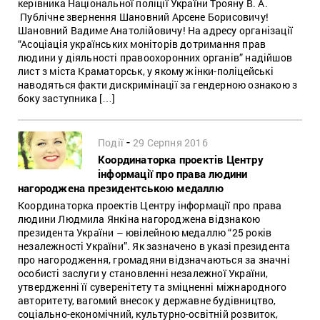
керівника Національної поліції України Трояну В. А.
Публічне звернення Шановний Арсене Борисовичу!
Шановний Вадиме Анатолійовичу! На адресу організації
“Асоціація українських моніторів дотримання прав
людини у діяльності правоохоронних органів” надійшов
лист з міста Краматорськ, у якому жінки-поліцейські
наводяться факти дискримінації за гендерною ознакою з
боку заступника […]
-
Події
29 Серпня 2016
Координаторка проектів Центру
інформації про права людини
нагороджена президентською медаллю
Координаторка проектів Центру інформації про права
людини Людмила Янкіна нагороджена відзнакою
президента України – ювілейною медаллю “25 років
незалежності України”. Як зазначено в указі президента
про нагородження, громадяни відзначаються за значні
особисті заслуги у становленні незалежної України,
утвердженні її суверенітету та зміцненні міжнародного
авторитету, вагомий внесок у державне будівництво,
соціально-економічний, культурно-освітній розвиток,