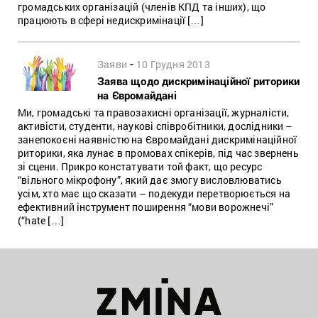
громадських організацій (членів КПД та інших), що
працюють в сфері недискримінації […]
-
Заяви
10 Грудня 2013
Заява щодо дискримінаційної риторики
на Євромайдані
Ми, громадські та правозахисні організації, журналісти,
активісти, студенти, наукові співробітники, дослідники –
занепокоєні наявністю на Євромайдані дискримінаційної
риторики, яка лунає в промовах спікерів, під час звернень
зі сцени. Прикро констатувати той факт, що ресурс
“вільного мікрофону”, який дає змогу висловлюватись
усім, хто має що сказати – подекуди перетворюється на
ефективний інструмент поширення “мови ворожнечі”
(“hate […]