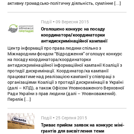
активну громадсько-політичну діяльність, сумлінне […]
-
Події
09 Вересня 2015
Оголошено конкурс на посаду
координатора/координаторки
антидискримінаційної кампанії
Центр інформації про права людини спільно з
Міжнародним фондом “Відродження” оголошує конкурс
на посаду координатора/координаторки
антидискримінаційної інформаційної кампанії Коаліції з
протидії дискримінації. Координатор/ка кампанії
працюватиме над реалізацією кампанії у співпраці з
організаціями Коаліції з протидії дискримінації в Україні
(далі – КПД), а також Офісом Уповноваженого Верховної
Ради України з прав людини (далі – Уповноважений).
Перелік […]
-
Події
25 Серпня 2015
Триває прийом заявок на конкурс міні-
грантів для висвітлення теми