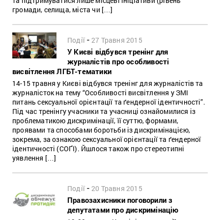
та підтримуватися лише місцеві ініціативи (рівень
громади, селища, міста чи […]
-
Події
27 Травня 2015
У Києві відбувся тренінг для
журналістів про особливості
висвітлення ЛГБТ-тематики
14-15 травня у Києві відбувся тренінг для журналістів та
журналісток на тему “Особливості висвітлення у ЗМІ
питань сексуальної орієнтації та ґендерної ідентичності”.
Під час тренінгу учасники та учасниці ознайомилися із
проблематикою дискримінації, її суттю, формами,
проявами та способами боротьби із дискримінацією,
зокрема, за ознакою сексуальної орієнтації та ґендерної
ідентичності (СОҐІ). Йшлося також про стереотипні
уявлення […]
-
Події
20 Травня 2015
Правозахисники поговорили з
депутатами про дискримінацію