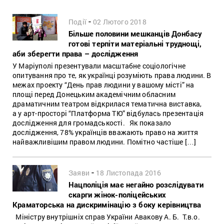
-
Події
02 Лютого 2018
Більше половини мешканців Донбасу
готові терпіти матеріальні труднощі,
аби зберегти права – дослідження
У Маріуполі презентували масштабне соціологічне
опитування про те, як українці розуміють права людини. В
межах проекту “День прав людини у вашому місті” на
площі перед Донецьким академічним обласним
драматичним театром відкрилася тематична виставка,
а у арт-просторі “Платформа ТЮ” відбулась презентація
дослідження для громадськості. Як показало
дослідження, 78% українців вважають право на життя
найважливішим правом людини. Помітно частіше […]
-
Заяви
18 Листопада 2016
Нацполіція має негайно розслідувати
скарги жінок-поліцейських
Краматорська на дискримінацію з боку керівництва
Міністру внутрішніх справ України Авакову А. Б. Т.в.о.