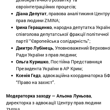
євроінтеграційних процесів;
Діана Депутат
, правова аналітикиня Центру
прав людини ZMINA;
Ірина Геращенко
, народна депутатка Україн
співголова депутатської фракції політичної
партії “Європейська солідарність”;
Дмитро Лубінець
, Уповноважений Верховно
Ради України з прав людини;
Ольга Куришко
, Постійна Представниця
Президента України в АР Крим;
Ксенія Гедз
, адвокаційна координаторка Б
“Право на захист”.
Модераторка заходу —
Альона Луньова
,
директорка з адвокації Центру прав людини
ZMINA.