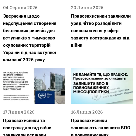
04 Серпня 2026
20 Липня 2026
Звернення щодо
Правозахисники закликали
недопущення створення
уряд чітко розподілити
безпекових ризиків для
повноваження у сфері
вступників з тимчасово
захисту постраждалих від
окупованих територій
війни
України під час вступної
кампанії 2026 року
17 Липня 2026
16 Липня 2026
Правозахисники та
Правозахисники
постраждалі від війни
закликають залишити ВПО
закликали держави
в повноваженнях