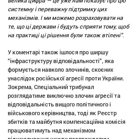
велика цифра — це уже нам показує про цю
системну і переважну підтримку цих
механізмів. І ми можемо розраховувати на
те, що ці держави і будуть сприяти тому, щоб
на практиці ці рішення були також втілені”
.
У коментарі також ішлося про ширшу
“інфраструктуру відповідальності”, яка
формується навколо злочинів, скоєних
унаслідок російської агресії проти України.
Зокрема, Спеціальний трибунал
розглядатиме виключно злочин агресії та
відповідальність вищого політичного і
військового керівництва, тоді як Реєстр
збитків та майбутня компенсаційна комісія
працюватимуть над механізмом