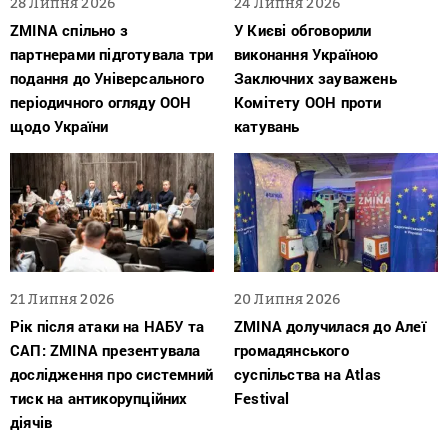
28 Липня 2026
24 Липня 2026
ZMINA спільно з
У Києві обговорили
партнерами підготувала три
виконання Україною
подання до Універсального
Заключних зауважень
періодичного огляду ООН
Комітету ООН проти
щодо України
катувань
21 Липня 2026
20 Липня 2026
Рік після атаки на НАБУ та
ZMINA долучилася до Алеї
САП: ZMINA презентувала
громадянського
дослідження про системний
суспільства на Atlas
тиск на антикорупційних
Festival
діячів