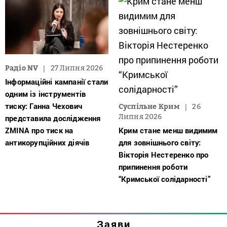
Радіо NV
27 Липня 2026
Інформаційні кампанії стали
одним із інструментів
тиску: Ганна Чехович
Суспільне Крим
26
Липня 2026
представила дослідження
ZMINA про тиск на
Крим стане менш видимим
антикорупційних діячів
для зовнішнього світу:
Вікторія Нестеренко про
припинення роботи
“Кримської солідарності”
Заяви