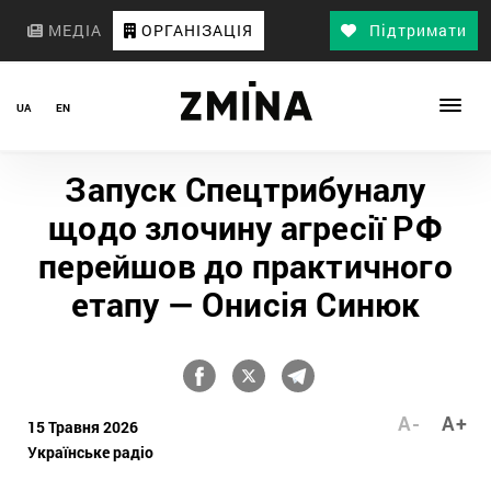
МЕДІА
ОРГАНІЗАЦІЯ
Підтримати
UA
EN
Запуск Спецтрибуналу
щодо злочину агресії РФ
перейшов до практичного
етапу — Онисія Синюк
A-
A+
15 Травня 2026
Українське радіо