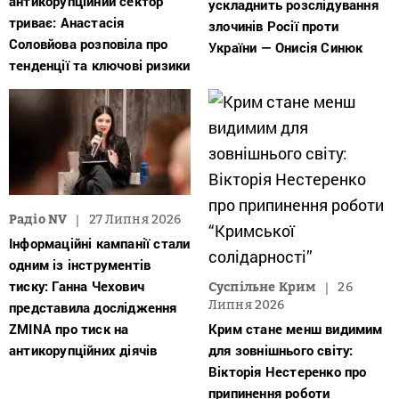
антикорупційний сектор
ускладнить розслідування
триває: Анастасія
злочинів Росії проти
Соловйова розповіла про
України — Онисія Синюк
тенденції та ключові ризики
Радіо NV
27 Липня 2026
Інформаційні кампанії стали
одним із інструментів
тиску: Ганна Чехович
Суспільне Крим
26
Липня 2026
представила дослідження
ZMINA про тиск на
Крим стане менш видимим
антикорупційних діячів
для зовнішнього світу:
Вікторія Нестеренко про
припинення роботи