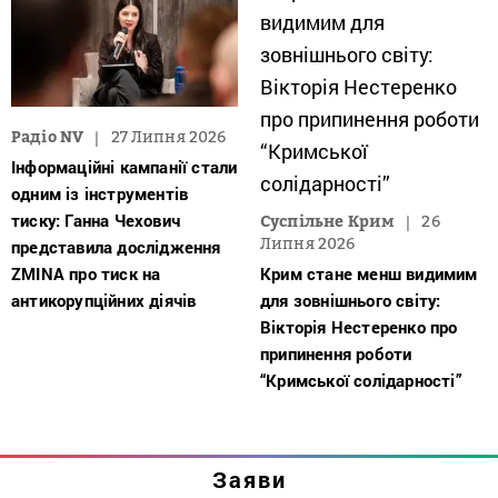
Радіо NV
27 Липня 2026
Інформаційні кампанії стали
одним із інструментів
тиску: Ганна Чехович
Суспільне Крим
26
Липня 2026
представила дослідження
ZMINA про тиск на
Крим стане менш видимим
антикорупційних діячів
для зовнішнього світу:
Вікторія Нестеренко про
припинення роботи
“Кримської солідарності”
Заяви