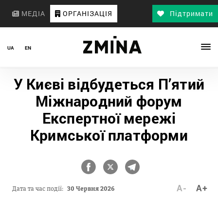
МЕДІА
ОРГАНІЗАЦІЯ
Підтримати
UA
EN
У Києві відбудеться П’ятий
Міжнародний форум
Експертної мережі
Кримської платформи
A-
A+
Дата та час події:
30 Червня 2026