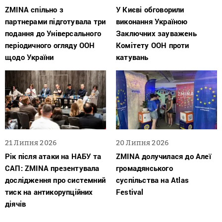
ZMINA спільно з
У Києві обговорили
партнерами підготувала три
виконання Україною
подання до Універсального
Заключних зауважень
періодичного огляду ООН
Комітету ООН проти
щодо України
катувань
21 Липня 2026
20 Липня 2026
Рік після атаки на НАБУ та
ZMINA долучилася до Алеї
САП: ZMINA презентувала
громадянського
дослідження про системний
суспільства на Atlas
тиск на антикорупційних
Festival
діячів