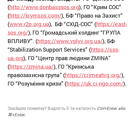
(
http://www.donbasssos.org
)
, ГО “Крим СОС”
(
http://krymsos.com/
), БФ “Право на Захист”
(
www.r2p.org.ua
), БФ “СХІД-СОС” (
https://east-
sos.org/
), ГО “Громадський холдинг “ГРУПА
ВПЛИВУ”. (
https://www.vplyv.org.ua/
), БФ
“Stabilization Support Services” (
https://sss-
ua.org
), ГО “Центр прав людини ZMINA”
(
https://zmina.ua/
), ГО “Кримська
правозахисна група” (
https://crimeahrg.org/
),
ГО “Розуміння кризи” (
https://uk.ci-ngo.com/
).
Знайшли помилку? Виділіть її та натисніть
Ctrl+Enter або
⌘+Enter.