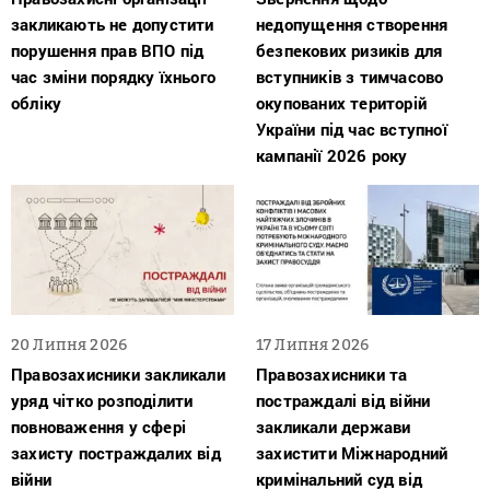
закликають не допустити
недопущення створення
порушення прав ВПО під
безпекових ризиків для
час зміни порядку їхнього
вступників з тимчасово
обліку
окупованих територій
України під час вступної
кампанії 2026 року
20 Липня 2026
17 Липня 2026
Правозахисники закликали
Правозахисники та
уряд чітко розподілити
постраждалі від війни
повноваження у сфері
закликали держави
захисту постраждалих від
захистити Міжнародний
війни
кримінальний суд від