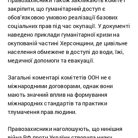
Правозахисники також закликають комітет
закріпити, що гуманітарний доступ є
обов’язковою умовою реалізації базових
соціальних прав під час окупації. У документі
наведено приклади гуманітарної кризи на
окупованій частині Херсонщини, де цивільне
населення обмежене в доступі до води, їжі,
медичної допомоги та евакуації.
Загальні коментарі комітетів ООН не є
міжнародними договорами, однак вони
мають значний вплив на формування
міжнародних стандартів та практики
тлумачення прав людини.
Правозахисники наголошують, що нинішня
війна РФ проти України створила низку