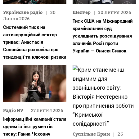
Українське радіо
30
Шелтер
30 Липня 2026
Липня 2026
Тиск США на Міжнародний
Системний тиск на
кримінальний суд
антикорупційний сектор
ускладнить розслідування
триває: Анастасія
злочинів Росії проти
Соловйова розповіла про
України — Онисія Синюк
тенденції та ключові ризики
Радіо NV
27 Липня 2026
Інформаційні кампанії стали
одним із інструментів
тиску: Ганна Чехович
Суспільне Крим
26