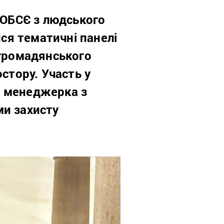
 ОБСЄ з людського
ися тематичні панелі
 громадянського
стору. Участь у
— менеджерка з
ми захисту