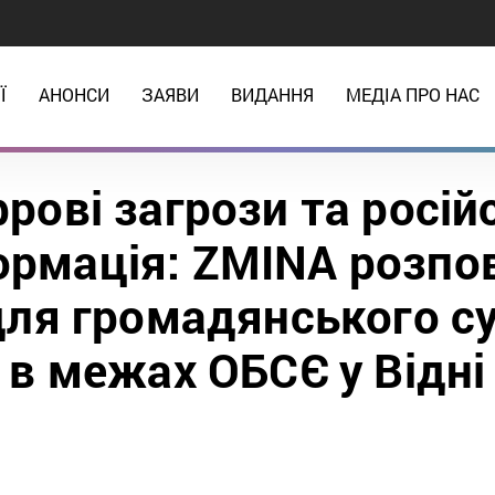
Ї
АНОНСИ
ЗАЯВИ
ВИДАННЯ
МЕДІА ПРО НАС
рові загрози та росій
ормація: ZMINA розпов
для громадянського су
в межах ОБСЄ у Відні