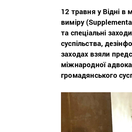
12 травня у Відні в
виміру (Supplementa
та спеціальні заход
суспільства, дезінф
заходах взяли пред
міжнародної адвока
громадянського сусп