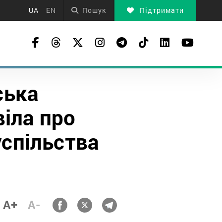
UA
EN
Пошук
Підтримати
ська
іла про
спільства
A+
A-