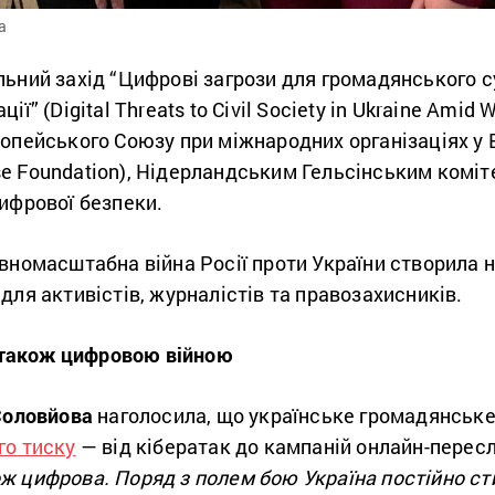
а
ьний захід “Цифрові загрози для громадянського с
ї” (Digital Threats to Civil Society in Ukraine Amid 
опейського Союзу при міжнародних організаціях у 
e Foundation), Нідерландським Гельсінським коміт
ифрової безпеки.
вномасштабна війна Росії проти України створила не
для активістів, журналістів та правозахисників.
є також цифровою війною
Соловйова
наголосила, що українське громадянське
го тиску
— від кібератак до кампаній онлайн-перес
ж цифрова. Поряд з полем бою Україна постійно ст