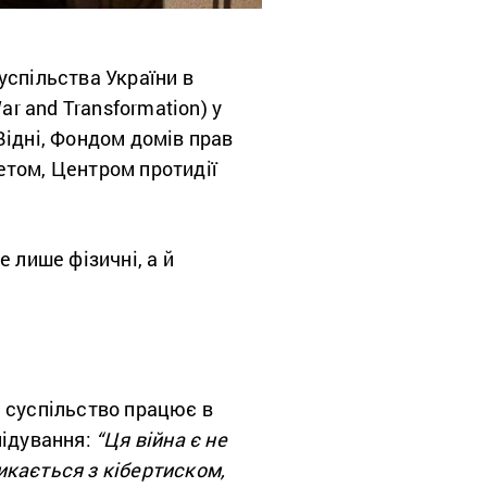
успільства України в
War and Transformation) у
Відні, Фондом домів прав
етом, Центром протидії
 лише фізичні, а й
 суспільство працює в
лідування:
“Ця війна є не
икається з кібертиском,