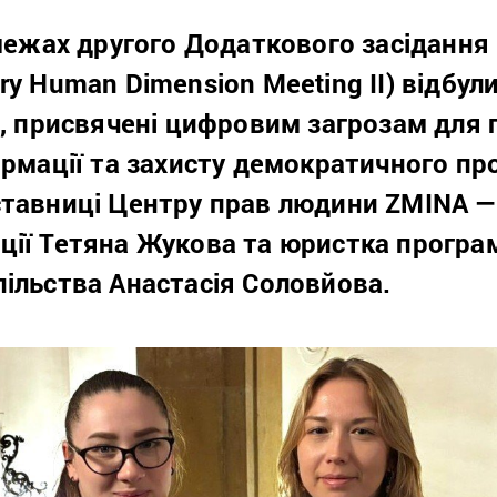
 межах другого Додаткового засідання
ry Human Dimension Meeting II) відбул
и, присвячені цифровим загрозам для
ормації та захисту демократичного про
ставниці Центру прав людини ZMINA 
ції Тетяна Жукова та юристка програ
ільства Анастасія Соловйова.