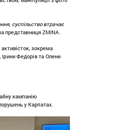
ьством, маніпуляції з фото
ння, суспільство втрачає
ила представниця ZMINA.
 активісток, зокрема
 Ірини Федорів та Олени
табну кампанію
 порушень у Карпатах.