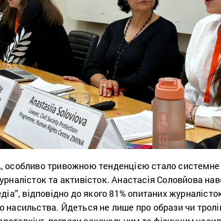
, особливо тривожною тенденцією стало системне
урналісток та активісток. Анастасія Соловйова нав
діа”, відповідно до якого 81% опитаних журналісток
насильства. Йдеться не лише про образи чи тролін