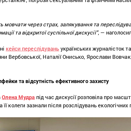
берсталкінг, погрози сексуальним та фізичним насил
 мовчати через страх, залякування та переслідува
ації та відкритої суспільної дискусії”
, — наголос
тні
кейси переслідувань
українських журналісток та
ни Вербовської, Наталії Онисько, Ярослави Вовчак,
пфейки та відсутність ефективного захисту
а
Олена Мудра
під час дискусії розповіла про масш
а її колеги зазнали після розслідувань екологічних