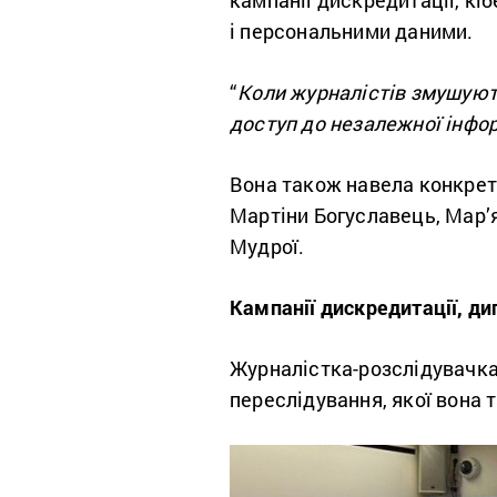
кампанії дискредитації, кі
і персональними даними.
“
Коли журналістів змушують
доступ до незалежної інформ
Вона також навела конкре
Мартіни Богуславець, Мар’я
Мудрої.
Кампанії дискредитації, ди
Журналістка-розслідувачк
переслідування, якої вона т