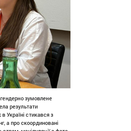
 гендерно зумовлене
ела результати
 в Україні стикався з
г, а про скоординовані