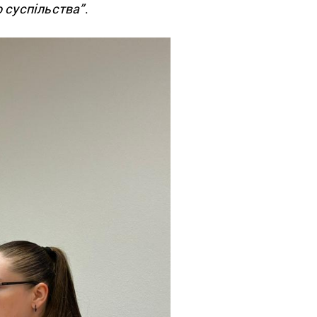
о суспільства”
.