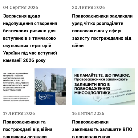
04 Серпня 2026
20 Липня 2026
Звернення щодо
Правозахисники закликали
недопущення створення
уряд чітко розподілити
безпекових ризиків для
повноваження у сфері
вступників з тимчасово
захисту постраждалих від
окупованих територій
війни
України під час вступної
кампанії 2026 року
17 Липня 2026
16 Липня 2026
Правозахисники та
Правозахисники
постраждалі від війни
закликають залишити ВПО
закликали держави
в повноваженнях