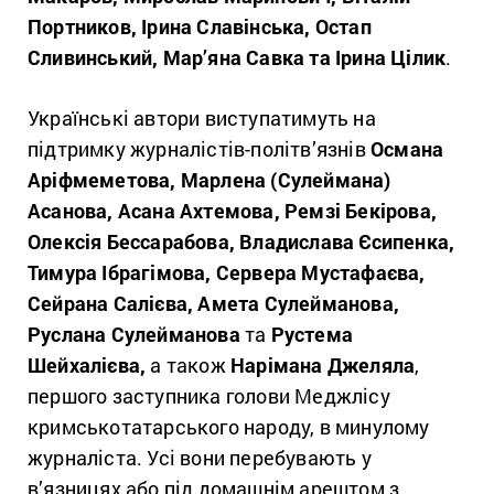
Портников, Ірина Славінська, Остап
Сливинський, Мар’яна Савка та Ірина Цілик
.
Українські автори виступатимуть на
підтримку журналістів-політв’язнів
Османа
Аріфмеметова, Марлена (Сулеймана)
Асанова, Асана Ахтемова, Ремзі Бекірова,
Олексія Бессарабова, Владислава Єсипенка,
Тимура Ібрагімова, Сервера Мустафаєва,
Сейрана Салієва, Амета Сулейманова,
Руслана Сулейманова
та
Рустема
Шейхалієва,
а також
Нарімана Джеляла
,
першого заступника голови Меджлісу
кримськотатарського народу, в минулому
журналіста. Усі вони перебувають у
в’язницях або під домашнім арештом з