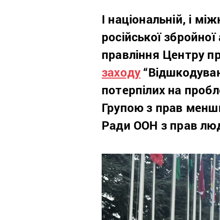
І національній, і м
російської збройної 
правління Центру п
заходу
“Відшкодуван
потерпілих на пробл
Групою з прав менши
Ради ООН з прав лю