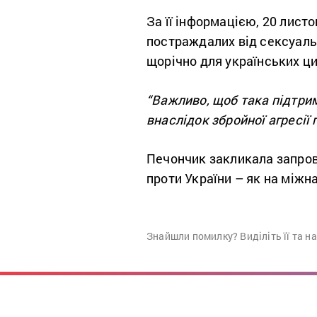
За її інформацією, 20 лист
постраждалих від сексуальн
щорічно для українських ц
“Важливо, щоб така підтри
внаслідок збройної агресії 
Печончик закликала запров
проти України – як на міжна
Знайшли помилку? Виділіть її та н