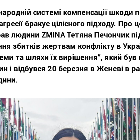
іжнародній системі компенсації шкоди 
агресії бракує цілісного підходу.
Про ц
рав людини ZMINA Тетяна Печончик пі
ня збитків жертвам конфлікту в Украї
еми та шляхи їх вирішення”, який був
н і відбувся 20 березня в Женеві в рам
дини.