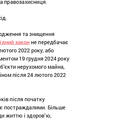
ла правозахисниця.
хід.
шкодження та знищення
ідний закон
не передбачає
ютого 2022 року, або
ментом 19 грудня 2024 року
б’єкти нерухомого майна,
іном після 24 лютого 2022
оків після початку
кі є постраждалими. Більше
ди життю і здоров’ю,