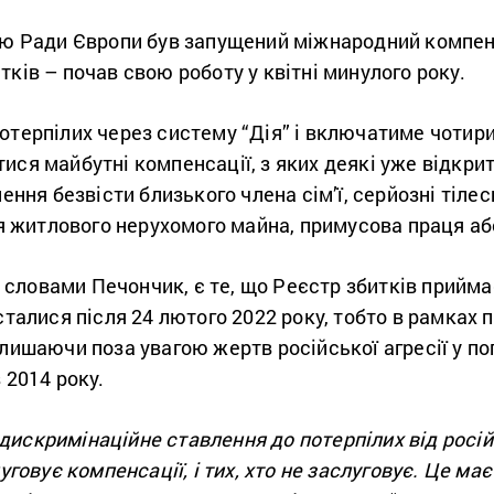
дою Ради Європи був запущений міжнародний компе
тків – почав свою роботу у квітні минулого року.
отерпілих через систему “Дія” і включатиме чотири
ися майбутні компенсації, з яких деякі уже відкрит
нення безвісти близького члена сім’ї, серйозні тіле
житлового нерухомого майна, примусова праця аб
ловами Печончик, є те, що Реєстр збитків приймає
 сталися після 24 лютого 2022 року, тобто в рамка
алишаючи поза увагою жертв російської агресії у по
 2014 року.
скримінаційне ставлення до потерпілих від російськ
уговує компенсації, і тих, хто не заслуговує. Це має