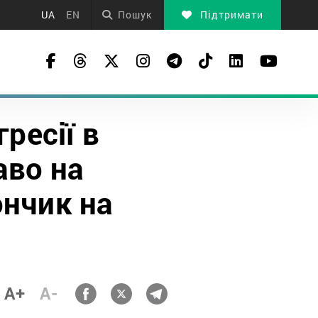
UA
EN
Пошук
Підтримати
гресії в
аво на
ончик на
A+
A-