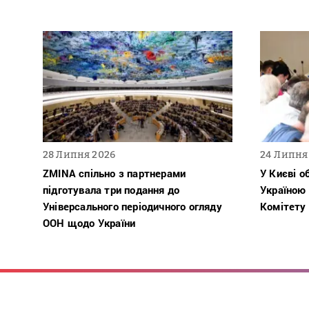
28 Липня 2026
24 Липня
ZMINA спільно з партнерами
У Києві о
підготувала три подання до
Україною
Універсального періодичного огляду
Комітету
ООН щодо України