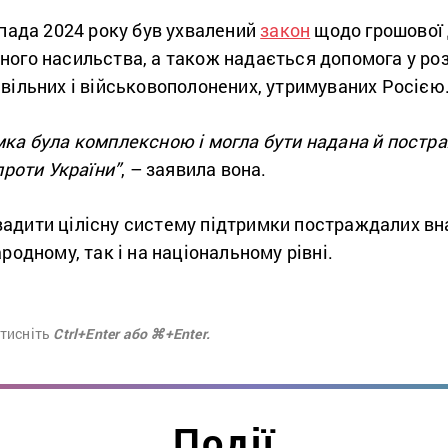
опада 2024 року був ухвалений
закон
щодо грошової 
ого насильства, а також надається допомога у роз
ивільних і військовополонених, утримуваних Росією
мка була комплексною і могла бути надана й постра
проти України”
, – заявила вона.
адити цілісну систему підтримки постраждалих вна
родному, так і на національному рівні.
атисніть
Ctrl+Enter або ⌘+Enter.
Події