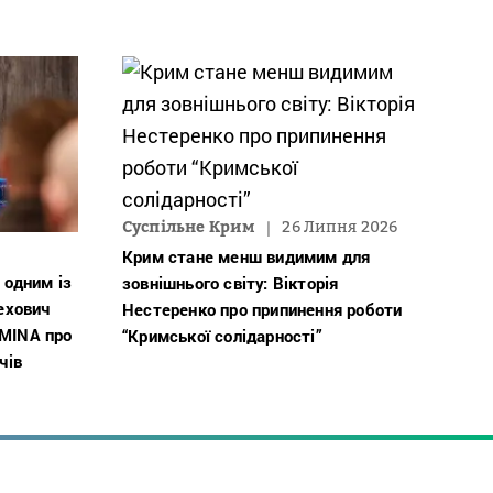
Суспільне Крим
26 Липня 2026
Крим стане менш видимим для
 одним із
зовнішнього світу: Вікторія
Чехович
Нестеренко про припинення роботи
ZMINA про
“Кримської солідарності”
чів