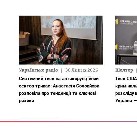
Українське радіо
30 Липня 2026
Шелтер
Системний тиск на антикорупційний
Тиск США
сектор триває: Анастасія Соловйова
кримінал
розповіла про тенденції та ключові
розслідув
ризики
України —