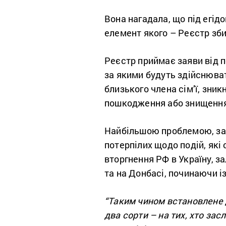
Вона нагадала, що під егі
елемент якого – Реєстр зби
Реєстр приймає заяви від п
за якими будуть здійснюват
близького члена сім’ї, зник
пошкодження або знищення 
Найбільшою проблемою, за с
потерпілих щодо подій, які
вторгнення РФ в Україну, з
та на Донбасі, починаючи із
“Таким чином встановлене ди
два сорти – на тих, хто засл