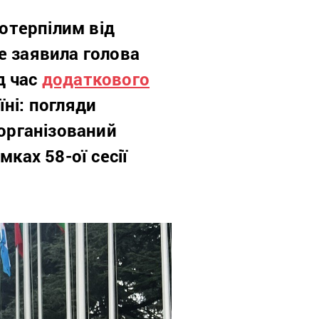
потерпілим від
е заявила голова
д час
додаткового
ні: погляди
 організований
ках 58-ої сесії