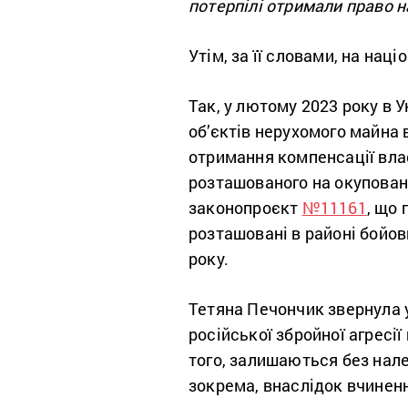
потерпілі отримали право 
Утім, за її словами, на нац
Так, у лютому 2023 року в 
об’єктів нерухомого майна 
отримання компенсації вла
розташованого на окуповани
законопроєкт
№11161
, що
розташовані в районі бойов
року.
Тетяна Печончик звернула ув
російської збройної агресії
того, залишаються без нале
зокрема, внаслідок вчинен