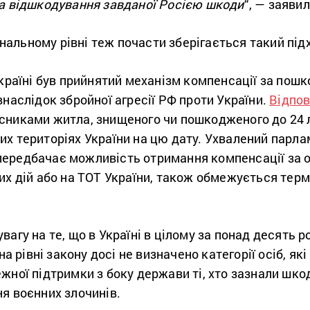
на відшкодування завданої Росією шкоди
“, — заяви
іональному рівні теж почасти зберігається такий під
Україні був прийнятий механізм компенсації за по
внаслідок збройної агресії РФ проти України.
Відпов
сниками житла, знищеного чи пошкодженого до 24 л
х територіях України на цю дату. Ухвалений парла
 передбачає можливість отримання компенсації за о
их дій або на ТОТ України, також обмежується терм
агу на те, що в Україні в цілому за понад десять р
 на рівні закону досі не визначено категорії осіб, я
жної підтримки з боку держави ті, хто зазнали шко
ня воєнних злочинів.