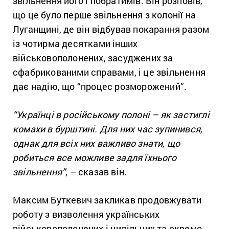
звільнення його і побратимів. Він розповів,
що це було перше звільнення з колонії на
Луганщині, де він відбував покарання разом
із чотирма десятками інших
військовополонених, засуджених за
сфабрикованими справами, і це звільнення
дає надію, що “процес розморожений”.
“Українці в російському полоні – як застиглі
комахи в бурштині. Для них час зупинився,
однак для всіх них важливо знати, що
робиться все можливе задля їхнього
звільнення”
, – сказав він.
Максим Буткевич закликав продовжувати
роботу з визволення українських
військовополонених і цивільних та окремо