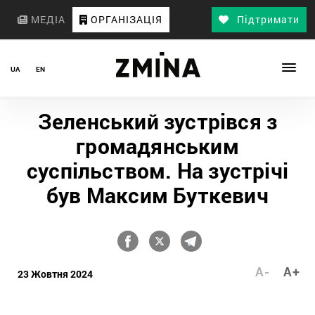
МЕДІА
ОРГАНІЗАЦІЯ
Підтримати
UA
EN
Зеленський зустрівся з
громадянським
суспільством. На зустрічі
був Максим Буткевич
A-
A+
23 Жовтня 2024