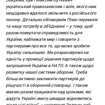
український правозахисник і воїн, якого нам
нещодавно вдалося звільнити з російського
полону. Детально обговорили План перемоги
та нашу потребу в об’єднанні – у тому, щоб
разом повертати справедливість для
України, наближати мир і говорити з
партнерами про все те, що може зробити
Україну сильнішою. Ми розраховуємо на
єдність у промоції рішення партнерів щодо
запрошення України в НАТО. А також щодо
розвитку нашої системи оборони. Треба
більш активно закликати партнерів до
рішучості в оборонній співпраці. І також
маємо разом працювати над кроками, які
дадуть Україні змогу швидше відновитись
після цієї війни”
, – наголосив Зеленський.