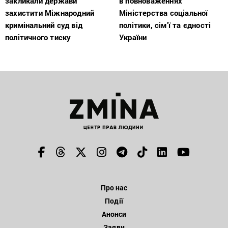
закликали держави
в повноваженнях
захистити Міжнародний
Міністерства соціальної
кримінальний суд від
політики, сім’ї та єдності
політичного тиску
України
Про нас
Події
Анонси
Заяви