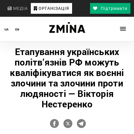
МЕДІА
ОРГАНІЗАЦІЯ
Підтримати
UA
EN
Етапування українських
політв’язнів РФ можуть
кваліфікуватися як воєнні
злочини та злочини проти
людяності — Вікторія
Нестеренко