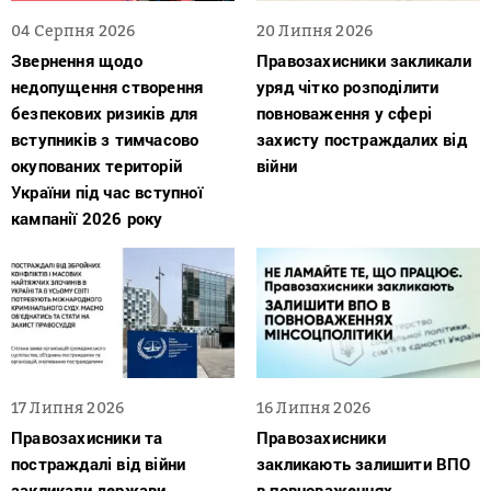
04 Серпня 2026
20 Липня 2026
Звернення щодо
Правозахисники закликали
недопущення створення
уряд чітко розподілити
безпекових ризиків для
повноваження у сфері
вступників з тимчасово
захисту постраждалих від
окупованих територій
війни
України під час вступної
кампанії 2026 року
17 Липня 2026
16 Липня 2026
Правозахисники та
Правозахисники
постраждалі від війни
закликають залишити ВПО
закликали держави
в повноваженнях