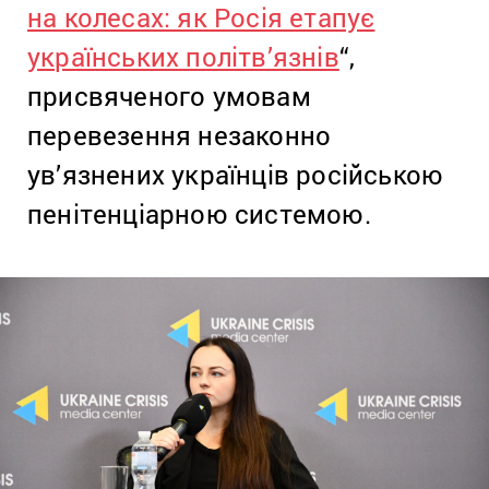
на колесах: як Росія етапує
українських політв’язнів
“,
присвяченого умовам
перевезення незаконно
ув’язнених українців російською
пенітенціарною системою.