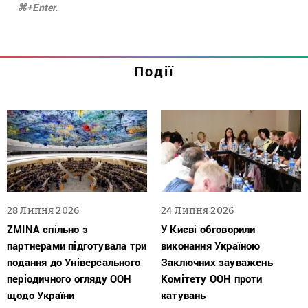
⌘+Enter.
Події
28 Липня 2026
24 Липня 2026
ZMINA спільно з
У Києві обговорили
партнерами підготувала три
виконання Україною
подання до Універсального
Заключних зауважень
періодичного огляду ООН
Комітету ООН проти
щодо України
катувань