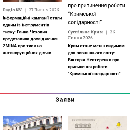
Радіо NV
27 Липня 2026
Інформаційні кампанії стали
одним із інструментів
тиску: Ганна Чехович
Суспільне Крим
26
Липня 2026
представила дослідження
ZMINA про тиск на
Крим стане менш видимим
антикорупційних діячів
для зовнішнього світу:
Вікторія Нестеренко про
припинення роботи
“Кримської солідарності”
Заяви