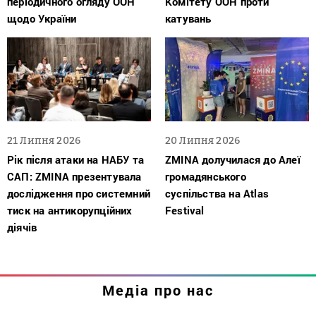
періодичного огляду ООН
Комітету ООН проти
щодо України
катувань
21 Липня 2026
20 Липня 2026
Рік після атаки на НАБУ та
ZMINA долучилася до Алеї
САП: ZMINA презентувала
громадянського
дослідження про системний
суспільства на Atlas
тиск на антикорупційних
Festival
діячів
Медіа про нас