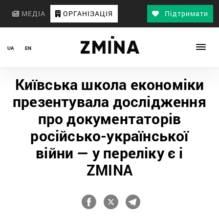
МЕДІА
ОРГАНІЗАЦІЯ
Підтримати
UA
EN
Київська школа економіки
презентувала дослідження
про документаторів
російсько-української
війни — у переліку є і
ZMINA