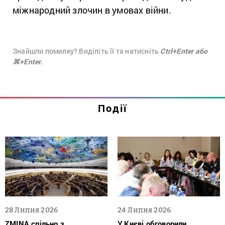
міжнародний злочин в умовах війни.
Знайшли помилку? Виділіть її та натисніть
Ctrl+Enter або
⌘+Enter.
Події
28 Липня 2026
24 Липня 2026
ZMINA спільно з
У Києві обговорили