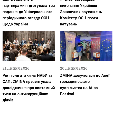
партнерами підготувала три
виконання Україною
подання до Універсального
Заключних зауважень
періодичного огляду ООН
Комітету ООН проти
щодо України
катувань
21 Липня 2026
20 Липня 2026
Рік після атаки на НАБУ та
ZMINA долучилася до Алеї
САП: ZMINA презентувала
громадянського
дослідження про системний
суспільства на Atlas
тиск на антикорупційних
Festival
діячів