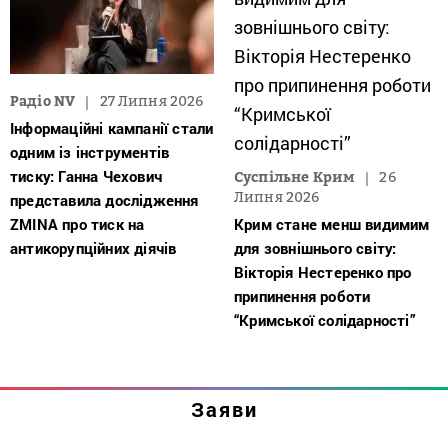
Радіо NV
27 Липня 2026
Інформаційні кампанії стали
одним із інструментів
тиску: Ганна Чехович
Суспільне Крим
26
Липня 2026
представила дослідження
ZMINA про тиск на
Крим стане менш видимим
антикорупційних діячів
для зовнішнього світу:
Вікторія Нестеренко про
припинення роботи
“Кримської солідарності”
Заяви